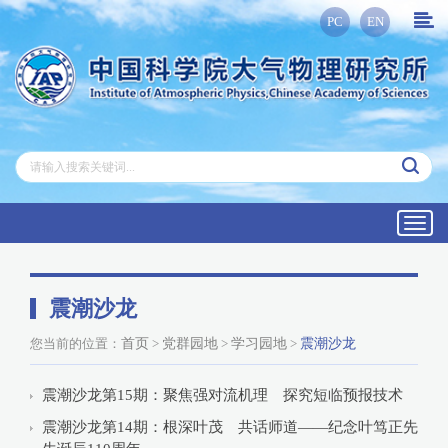
PC
EN
Toggl
navig
震潮沙龙
您当前的位置：
首页
>
党群园地
>
学习园地
>
震潮沙龙
震潮沙龙第15期：聚焦强对流机理 探究短临预报技术
震潮沙龙第14期：根深叶茂 共话师道——纪念叶笃正先