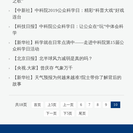
之歌”
【中新社】中科院2019公众科学日：精彩“科普大戏”好戏
连台
【科技日报】中科院公众科学日：让公众在“玩”中体会科
学
【新华社】科学就在日常点滴中——走进中科院第15届公
众科学日活动
【北京日报】北半球风力减弱是真的吗？
【央视.大家】曾庆存 气象万千
【新华社】天气预报为何越来越准?院士带你了解背后的
故事
共18页
10
首页
上5页
上一页
6
7
8
9
下一页
下5页
尾页