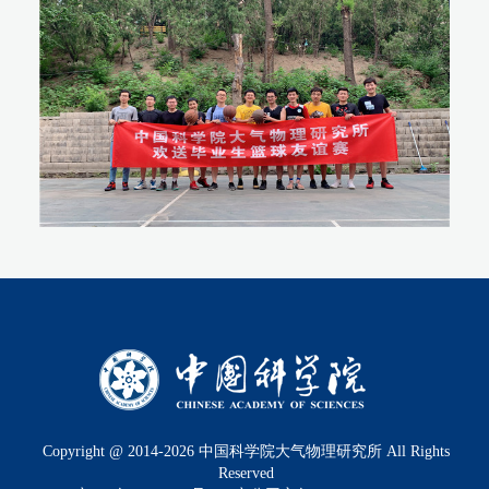
Copyright @ 2014-
2026
中国科学院大气物理研究所 All Rights
Reserved