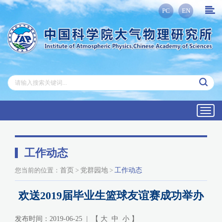
PC
EN
Toggl
navig
工作动态
您当前的位置：
首页
>
党群园地
>
工作动态
欢送2019届毕业生篮球友谊赛成功举办
发布时间：2019-06-25 | 【
大
中
小
】