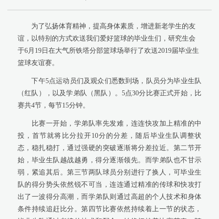
为了弘扬体育精神，提高身体素质，增进新老学生的友
谊，以特别的方式欢送我们爱好篮球的毕业生们，研究生会
于
6
月
19
日在大气所铁塔分部篮球场举行了欢送
2019
届毕业生
篮球友谊赛。
下午
5
点运动员们及观众们悉数到场，队员分为毕业生队
（红队），以及学弟队（黑队）。
5
点
30
分比赛正式开始，比
赛共
4
节，每节
15
分钟。
比赛一开始，学弟队率先发难，连连快攻加上精准的中
投，首节就将比分拉开
10
分的分差，随后毕业生队调整状
态，稳扎稳打，通过强硬的突破逐渐将分差拉近。第二节开
始，毕业生队越战越勇，得分逐渐领先。而学弟队也不甘示
弱，紧追其后。第三节两队球员分别进行了换人，可毕业生
队的得分势头依然锐不可当，连连通过精准的传球和快攻打
出了一波得分高潮，而学弟队则通过高超的个人技术和身体
条件持续追赶比分。第四节比赛依然持续着上一节的状态，