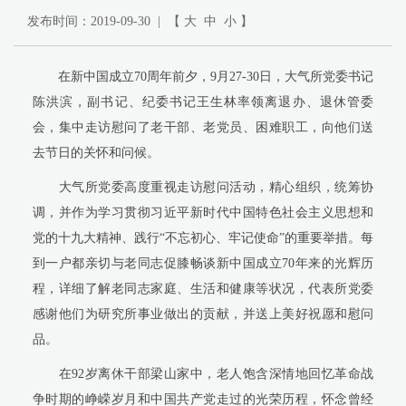
发布时间：2019-09-30 | 【
大
中
小
】
在新中国成立
70
周年前夕，
9
月
27-30
日，大气所党委书记
陈洪滨，副书记、纪委书记王生林率领离退办、退休管委
会，集中走访慰问了
老干部
、
老党员
、
困难职工，向他们送
去节日的关怀和问候。
大气所党委高度重视走访慰问活动，精心组织，统筹协
调，并作为学习贯彻习近平新时代中国特色社会主义思想和
党的十九大精神、践行“不忘初心、牢记使命”的重要举措。每
到一户都亲切与老同志促膝畅谈新中国成立
70
年来的光辉历
程，详细了解老同志家庭、生活和健康等状况，代表所党委
感谢他们为研究所事业做出的贡献，并送上美好祝愿和慰问
品。
在
92
岁离休干部梁山家中，老人饱含深情地回忆革命战
争时期的峥嵘岁月和中国共产党走过的光荣历程，怀念曾经