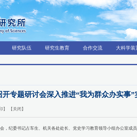
研究队伍
研究生教育
合作交流
大科学装
召开专题研讨会深入推进“我为群众办实事”
印
】 【
关闭
】
讨会，纪委书记占车生、机关各处处长、党史学习教育领导小组办公室成