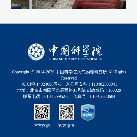
Copyright @ 2014-
2026
中国科学院大气物理研究所 All Rights
Reserved
京ICP备14024088号-6
京公网安备：110402500041
地址：北京市朝阳区北辰西路81号院 邮政编码：100029
联系电话：010-82995275 传真号：010-62028604
官方微信
官方微博