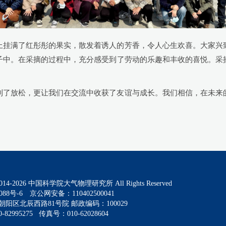
上挂满了红彤彤的果实，散发着诱人的芳香，令人心生欢喜。大家兴
子中。在采摘的过程中，充分感受到了劳动的乐趣和丰收的喜悦。采
到了放松，更让我们在交流中收获了友谊与成长。我们相信，在未来
014-
2026
中国科学院大气物理研究所 All Rights Reserved
088号-6
京公网安备：110402500041
阳区北辰西路81号院 邮政编码：100029
82995275 传真号：010-62028604