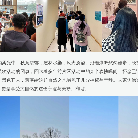
的柔光中，秋意浓郁，层林尽染，风光旖旎。沿着湖畔悠然漫步，欣
某次活动的囧事；回味着多年前片区活动中的某个欢快瞬间；怀念已
，景色宜人，薄雾给这片自然之地增添了几分神秘与宁静。大家仿佛
，更是享受大自然的这份宁谧与美妙、和谐。