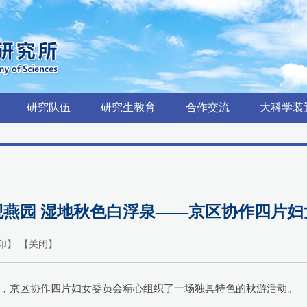
研究队伍
研究生教育
合作交流
大科学装
观燕园 湿地秋色白浮泉——京区协作四片妇
印
】 【
关闭
】
美好日子里，京区协作四片妇女委员会精心组织了一场独具特色的秋游活动。