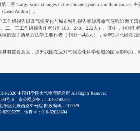
章"Large-scale changes in the climate system and th
者（Lead Author）。
三个工作组报告以及气候变化与城市特别报告和短寿命气候强迫因子清单
一、二、三工作组报告作者分别193、249、222人）。其中，中国作
强迫因子清单方法学主要作者（中国一共8人），今年3月已经在西班牙
化工作具有重要意义，提升我国在应对气候变化科学领域的国际影响力
014-
2026
中国科学院大气物理研究所 All Rights Reserved
088号-6
京公网安备：110402500041
阳区北辰西路81号院 邮政编码：100029
82995275 传真号：010-62028604