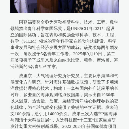
阿勒福赞奖全称为阿勒福赞科学、技术、工程、数学
领域杰出青年科学家国际奖，是UNESCO自2021年起设
立的国际奖项，旨在表彰和奖励全球科学、技术、工程、
数学（STEM）领域的青年科学家在推动能力建设、科学
事业发展和社会经济发展方面的成就。该奖项每两年颁发
一次，每次授予5名青年工作者。2025年9月19日，第二
届奖项授予了成里京及来自纳米比亚、秘鲁、摩洛哥、塞
浦路斯的5名青年科学家。
成里京，大气物理研究所研究员，主要从事海洋和气
候变化方向研究。针对海洋基础数据瓶颈，研发了多项海
洋数据处理核心技术，构建了一套被国内外广泛应用的长
时序、多变量的海洋观测格点数据集，揭示出自1960年
以来温度、热含量、盐度、层结等海洋核心物理参数的变
化规律，为全球气候变化提供了关键的科学证据。发表论
文100余篇，总引用14000余次。成果三次入选“中国海洋
与湖沼十大科技进展”，入选科技部“十三五”国家重点研
发计划重大科技创新成果。2022-2024年获国家优青项目