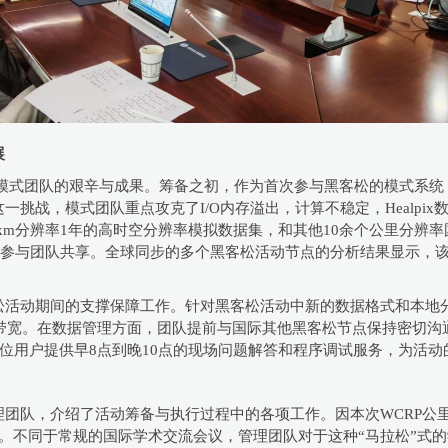
展
M模式团队的艰辛与成果。筹备之初，作为首次参与黑客松的模式系统，
挑战，模式团队重点攻克了I/O内存溢出，计算不稳定，Healpi
10km分辨率1年的高时空分辨率模拟数据集，和其他10余个公里分
动参与团队共享。全球同步的多个黑客松活动节点的分析结果显示，该模
活动期间的支撑保障工作。针对黑客松活动中新的数据格式和本地分
际网络带宽。在数据管理方面，团队提前与国际其他黑客松节点保持密
1位用户提供早8点到晚10点的现场问题解答和程序调试服务，为活
团队，介绍了活动筹备与执行过程中的各项工作。因本次WCRP公
术活动。不同于常规的国际学术交流会议，管理团队对于这种“马拉松”