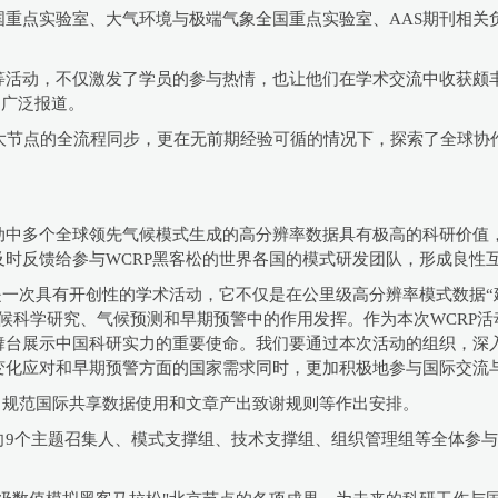
重点实验室、大气环境与极端气象全国重点实验室、AAS期刊相关负
。
等活动，不仅激发了学员的参与热情，也让他们在学术交流中收获颇
媒体的广泛报道。
 大节点的全流程同步，更在无前期经验可循的情况下，探索了全球
动中多个全球领先气候模式生成的高分辨率数据具有极高的科研价值
时反馈给参与WCRP黑客松的世界各国的模式研发团队，形成良性
n2025是一次具有开创性的学术活动，它不仅是在公里级高分辨率模式数
候科学研究、气候预测和早期预警中的作用发挥。作为本次WCRP
舞台展示中国科研实力的重要使命。我们要通过本次活动的组织，深
变化应对和早期预警方面的国家需求同时，更加积极地参与国际交流
、规范国际共享数据使用和文章产出致谢规则等作出安排。
主题召集人、模式支撑组、技术支撑组、组织管理组等全体参与人员颁发W