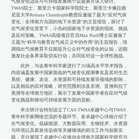
气候变化适应与可持续发展两个议题展开深入研讨。
TWAS院士、斯里兰卡国家科学院院士、斯里兰卡佩拉德
尼亚大学Rohana Chandrajith教授应邀做了题为“应对气候
变化：全球南方岛国的地下水资源”的主旨报告，探讨了
在气候变化背景下，小岛屿国家地下水资源的现状、挑战
及应对策略。TWAS高级项目官员Max Paoli博士应邀做了
主题为“科学与教育在气候正义中的作用”的主旨报告，强
调指出气候教育不仅能提升公众对气候变化的认知，还能
激发社会各界采取切实行动，共同应对这一全球性挑战。
此外，与会青年科学家进行了26场高水平学术报告，
内容涵盖发展中国家面临的气候变化观测事实及其对生态
系统、健康、农业、水资源和可持续发展等领域的影响，
以及相应的应对策略，研究范围则涉及非洲、亚洲和拉丁
美洲等全球南方地区，展示了发展中国家学者在应对气候
变化挑战和推动可持续发展方面的贡献。
本次研讨会特别设立了CAS-TWAS卓越中心与TWAS
青年科学家网络交流的专题环节。各卓越中心详细介绍了
在气候变化、低碳能源、大数据应用、生物技术、水资源
与环境以及新发传染病等关键领域的前沿工作与创新实
践，充分展现了卓越中心在推动全球南方国家科学研究与