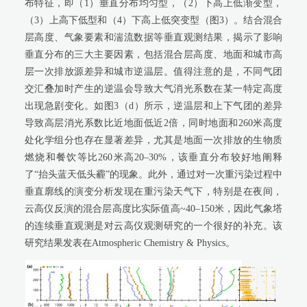
布特征，即（
1
）垂直分布均匀型，（
2
）下高上低渐变型，
（
3
）上高下低型和（
4
）下高上低突变型（图
3
）。结合混合
层高度、气象要素和湍流数据等垂直观测结果，揭示了影响
垂直分布的三大主要因素，包括混合层高度、地面和城市高
层一次排放源差异和城市逆温层。值得注意的是，不同气团
交汇叠加时产生的逆温会导致大气消光系数在某一特定高度
出现急剧变化。如图
3
（
d
）所示，逆温层和上下气团的差异
导致高层消光系数比近地面低近
2
倍，同时地面和
260
米高度
处化学组分也存在显著差异，尤其是地面一次排放的生物质
燃烧和餐饮等比
260
米高
20–30%
，该垂直分布较好地阐释
了“抬头蓝天低头霾”的现象。此外，通过对一次重污染过程中
垂直廓线的演变分析发现在重污染天气下，特别是在夜间，
云高仪反演的混合层高度比实际值高
~40–150
米，因此气象塔
的连续垂直观测是对云高仪观测研究的一个很好的补充。该
研究结果发表在
Atmospheric Chemistry & Physics
。