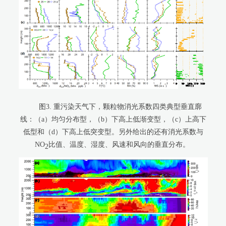
图
3.
重污染天气下，颗粒物消光系数四类典型垂直廓
线：（
a
）均匀分布型，（
b
）下高上低渐变型，（
c
）上高下
低型和（
d
）下高上低突变型
。另外给出的还有消光系数与
NO
比值、温度、湿度、风速和风向的垂直分布。
2