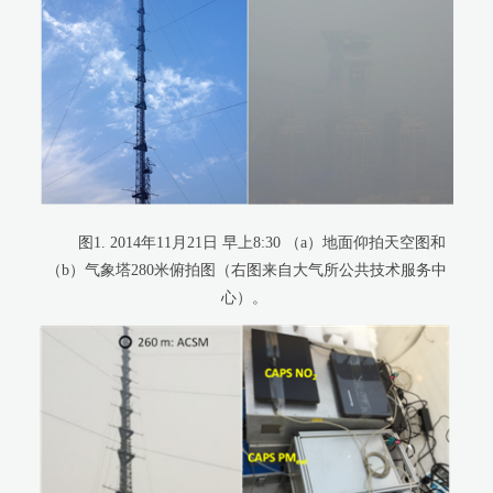
图
1. 2014
年
11
月
21
日 早上
8:30
（
a
）地面仰拍天空图和
（
b
）气象塔
280
米俯拍图（右图来自大气所公共技术服务中
心）。