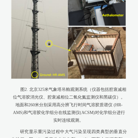
图
2.
北京
325
米气象塔吊舱观测系统（仪器包括腔衰减相
位气溶胶消光仪、腔衰减相位二氧化氮监测仪和黑碳仪）。
地面和
260
米分别采用高分辨飞行时间气溶胶质谱仪
(HR-
AMS)
和气溶胶化学组分在线监测仪
(ACSM)
对化学组分进行
实时连续观测。
研究显示重污染过程中大气污染呈现四类典型的垂直分