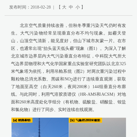
发布时间：2018-02-28 | 【
大
中
小
】
北京空气质量持续改善，但秋冬季重污染天气仍时有发
生。大气污染物经常呈现垂直分布不均匀现象。如霾天登
山，山顶空气清新，能见度好，但山下城市灰蒙一片。在市
区，也通常出现“抬头蓝天低头霾”现象（图
1
）。
为深入了解
北京城市边界层内大气污染垂直分布特征，
中科院大气所大
气边界层物理和大气化学国家重点实验室研究团队以北京
325
米气象塔为依托，利用吊舱系统（图
2
）对两次重污染过程中
颗粒物总消光系数、黑碳和
NO
进行了连续垂直观测，获取
2
了地面至高空（白天
260
米，夜间
200
米）
144
组垂直分布廓
线。与此同时，利用气溶胶质谱仪（
HR-AMS
和
ACSM
）对地
面和
260
米高度处化学组分（有机物、硫酸盐、硝酸盐、铵盐
和氯化物）进行了同步、实时连续在线观测。