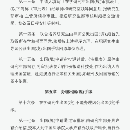
第十三条
申请人填写《在学研究生出国(境)审批表》,
(以下简称《审批表》)经导师和研究室领导同意后,报研究生
部审核,主管所领导审批。报送研究生部审核时须提交邀请
函、协议及日程安排等材料。
第十四条
联合培养研究生由导师公派出国(境),须首先
取得所在学校书面同意,然后按上述程序办理。在职研究生由
导师公派出国(境),出国手续回原单位办理。
第十五条
出国(境)申请审批通过后,《审批表》原件由
研究生部留存;将审批表复印件
1
份报送科技处,作为出访人办
理出国签证、赴港澳通行证等相关出国(境)证件及回国报销的
基本依据。
第五章
办理出国(境)手续
第十六条
在学研究生出国(境),不能办理因公出国(境)手
续。
第十七条
出国(境)申请通过审批后,由研究生部开具户
籍介绍信,交本人到中国科学院大学户籍办领取户籍卡,自行办