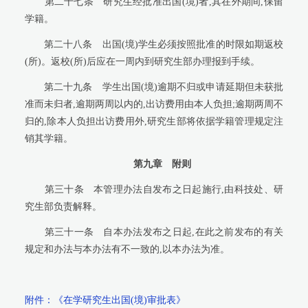
第二十七条
研究生经批准出国(境)者,其在外期间,保留
学籍。
第二十八条
出国(境)学生必须按照批准的时限如期返校
(所)。返校(所)后应在一周内到研究生部办理报到手续。
第二十九条
学生出国(境)逾期不归或申请延期但未获批
准而未归者,逾期两周以内的,出访费用由本人负担;逾期两周不
归的,除本人负担出访费用外,研究生部将依据学籍管理规定注
销其学籍。
第九章
附则
第三十条
本管理办法自发布之日起施行,由科技处、研
究生部负责解释。
第三十一条
自本办法发布之日起,在此之前发布的有关
规定和办法与本办法有不一致的,以本办法为准。
附件：
《在学研究生出国(境)审批表》