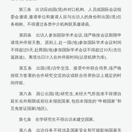
第三条
出访应由国(境)外对口机构、人员或国际会议组
委会邀请,邀请单位和邀请人应与出访人的身份和出国(境)任
务相称。不得通过各类中介机构联系邀请函。
第四条
出访人参加国际学术会议,须严格按会议期限申
请境外停留天数。原则上,赴一国(地)参加国际学术会议时间
不得超过
6
天;赴两国(地)参加国际学术会议不得超过
10
天(含往
返路途)。离境当日计入在外停留时间(以登机牌为准)。
第五条
出国(境)访学交流、接受中外联合培养,须严格
按双方签署的合作研究交流协议或联合培养协议上规定的时
间停留。
第六条
因公出国(境)研究生,未经大气所批准不得擅自
延长在外期限或前往未报批国家,包括未报批的“申根国家”和
互免签证国家(地区)。
第七条
在学研究生不得出访未建交国家。
第八条
出访任务不得涉及国家安全和可能影响国家关