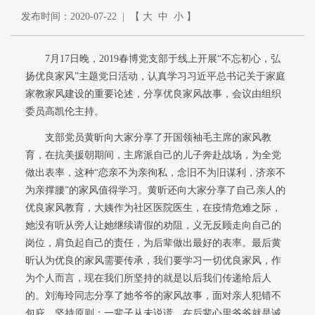
发布时间：2020-07-22 | 【
大
中
小
】
7月17日晚，2019春博党支部于线上开展“不忘初心，弘
扬优良家风”主题党日活动，认真学习习近平总书记关于家庭
家教家风建设的重要论述，分享优良家风故事，会议由组织
委员高凯伦主持。
支部党员黄昕向大家分享了开国领袖毛主席的家风教
育，在抗美援朝期间，主席派自己的儿子奔赴战场，为全党
做出表率，这种“恋亲不为亲徇私，念旧不为旧谋利，济亲不
为亲撑腰”的家风值得学习。黄昕还向大家分享了自己亲人的
优良家风教育，大姨作为社区医院医生，在疫情危难之际，
她没有听从旁人让她继续请假的劝阻，义无反顾走向自己的
岗位，肩负起自己的责任，为后辈做出最好的表率。最后黄
昕认为优良的家风需要传承，我们要学习一切优良家风，作
为个人而言，现在我们所坚持的就是以后我们传递给后人
的。刘海玲同志分享了她爷爷的家风故事，面对亲人犯错不
包庇，坚持原则；一辈子从未说谎，在后辈心里爷爷就是诚