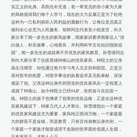
实正义的化身。高凯伦补充道，老一辈党员的舍小家为大家
的风格值得我们每个人学习，现在的大力反腐正是为了杜绝
这种为一己私利损坏人民利益的腐败行为，让每位党员真正
做到全心全意为人民服务。胡帅同志代表党小组发言，向大
家分享了闻一多先生的家风故事，闻家家训要求闻家后人“清
白做人，朴实做事，心地善良，并利用科学文化知识报效祖
国”，闻一多先生的成就离不开优良的家风教育。孙雪倩同志
和向大家分享了抗疫英雄钟南山的优良家风，钟院士的父亲
虽生活艰苦，却也通过努力学习考入北京协和医院。正是父
亲对医学的热爱，对医学事业的执着追求及无私奉献，深深
感染了他。父亲这种以身作则营造的优良家风在一定程度上
成就了钟南山，如今钟院士已经84岁，依然奋斗在抗疫一
线。钟院士的孩子也继承了祖辈的优良品格，正是在这种优
良家风建设下，钟家几代人人才辈出。孙雪倩指出一个家庭
的优良家风建设尤为重要，家风纯正雨润万物，一个家庭最
大的财富不是金钱，而是教育，只有言传身教以身作则，一
个家庭一个家族才能形成溶于血脉的世界观价值观人生观，
只有家风正，才能人心正。