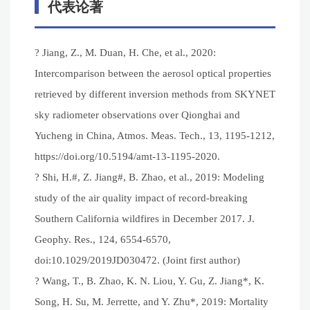
代表论著
? Jiang, Z., M. Duan, H. Che, et al., 2020:
Intercomparison between the aerosol optical properties
retrieved by different inversion methods from SKYNET
sky radiometer observations over Qionghai and
Yucheng in China, Atmos. Meas. Tech., 13, 1195-1212,
https://doi.org/10.5194/amt-13-1195-2020.
? Shi, H.#, Z. Jiang#, B. Zhao, et al., 2019: Modeling
study of the air quality impact of record-breaking
Southern California wildfires in December 2017. J.
Geophy. Res., 124, 6554-6570,
doi:10.1029/2019JD030472. (Joint first author)
? Wang, T., B. Zhao, K. N. Liou, Y. Gu, Z. Jiang*, K.
Song, H. Su, M. Jerrette, and Y. Zhu*, 2019: Mortality