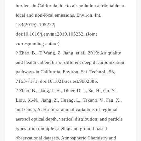
burdens in California due to air pollution attributable to
local and non-local emissions. Environ. Int.,
133(2019), 105232,
doi:10.1016/j.envint.2019.105232. (Joint
corresponding author)
? Zhao, B., T. Wang, Z. Jiang, et al., 2019: Air quality
and health cobenefits of different deep decarbonization
pathways in California. Environ. Sci. Technol., 53,
7163-7171, doi:10.1021/acs.est.9b02385.
? Zhao, B., Jiang, J.-H., Diner, D. J., Su, H., Gu, Y.,
Liou, K.-N., Jiang, Z., Huang, L., Takano, Y., Fan, X.,
and Omar, A. H.: Intra-annual variations of regional
aerosol optical depth, vertical distribution, and particle
types from multiple satellite and ground-based
observational datasets, Atmospheric Chemistry and