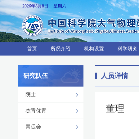
2026年8月8日 星期六
首页
所况介绍
机构设置
科学研究
人员详情
研究队伍
院士
董理
杰青优青
青促会