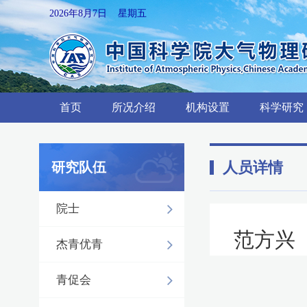
2026年8月7日 星期五
首页
所况介绍
机构设置
科学研究
人员详情
研究队伍
院士
范方兴
杰青优青
青促会