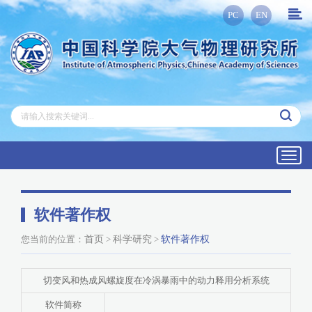
PC
EN
Toggl
navig
软件著作权
您当前的位置：
首页
>
科学研究
>
软件著作权
切变风和热成风螺旋度在冷涡暴雨中的动力释用分析系统
软件简称