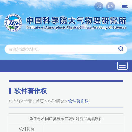
PC
EN
Toggl
navig
软件著作权
您当前的位置：
首页
>
科学研究
>
软件著作权
聚类分析国产臭氧探空观测对流层臭氧软件
软件简称