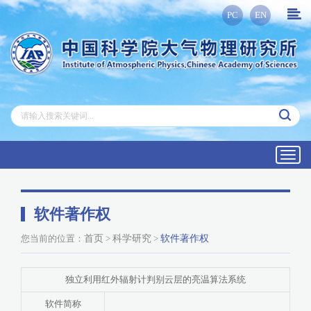
PC
EN
Toggl
navig
软件著作权
您当前的位置：
首页
>
科学研究
>
软件著作权
独立利用红外辐射计判别云层的亮温算法系统
软件简称