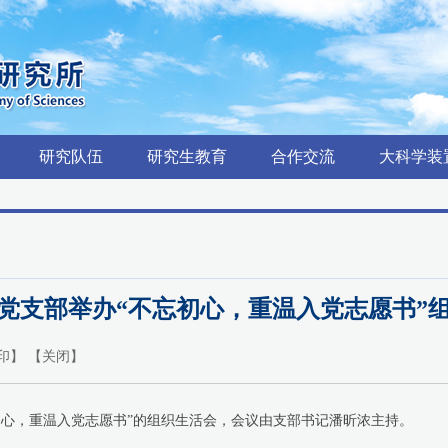
研究队伍
研究生教育
合作交流
大科学装
秋博党支部举办“不忘初心，重温入党志愿书”
印
】 【
关闭
】
初心，重温入党志愿书”的组织生活会，会议由支部书记潘昕浓主持。