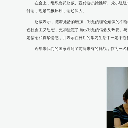
在会上，组织委员赵威、宣传委员徐惟琦、党小组组
讨论，现场气氛热烈，论述深入。
赵威表示，随着党龄的增加，对党的理论知识的不断
色社会主义思想，更加坚定了自己对党的信念及热爱。与
定信念和真挚情感，并表示在日后的学习生活中一定不断
近年来我们的国家遇到了前所未有的挑战，作为一名科