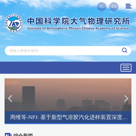
PC
EN
Toggl
navig
周维等-NPJ: 基于新型气溶胶汽化进样装置深度解析有机气溶胶分子组成
综合新闻