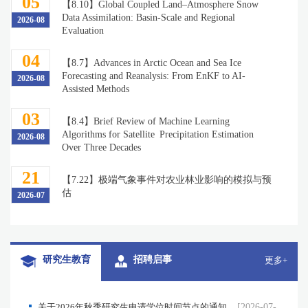
05
【8.10】Global Coupled Land–Atmosphere Snow
Data Assimilation: Basin-Scale and Regional
2026-08
Evaluation
04
【8.7】Advances in Arctic Ocean and Sea Ice
Forecasting and Reanalysis: From EnKF to AI-
2026-08
Assisted Methods
03
【8.4】Brief Review of Machine Learning
Algorithms for Satellite Precipitation Estimation
2026-08
Over Three Decades
21
【7.22】极端气象事件对农业林业影响的模拟与预
估
2026-07
研究生教育
招聘启事
更多+
关于2026年秋季研究生申请学位时间节点的通知
[2026-07-