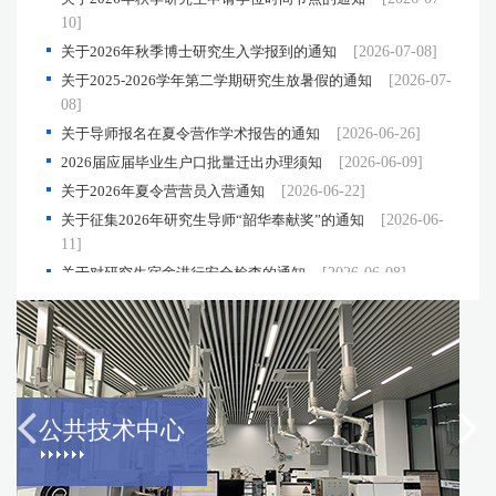
10]
关于2026年秋季博士研究生入学报到的通知
[2026-07-08]
关于2025-2026学年第二学期研究生放暑假的通知
[2026-07-
08]
关于导师报名在夏令营作学术报告的通知
[2026-06-26]
2026届应届毕业生户口批量迁出办理须知
[2026-06-09]
关于2026年夏令营营员入营通知
[2026-06-22]
关于征集2026年研究生导师“韶华奉献奖”的通知
[2026-06-
11]
关于对研究生宿舍进行安全检查的通知
[2026-06-08]
关于2026年硕博连读研究生资格审查工作的通知
[2026-06-
05]
关于2026年夏季毕业生办理离所手续的通知
[2026-06-04]
关于开展2026年基层就业学费补偿申报工作的通知
[2026-
理化分析测试中心
05-21]
实验室CMA资质认定
关于组织学生党员赴中国人民抗日战争纪念馆开展主题党日活
动的通知
[2026-05-18]