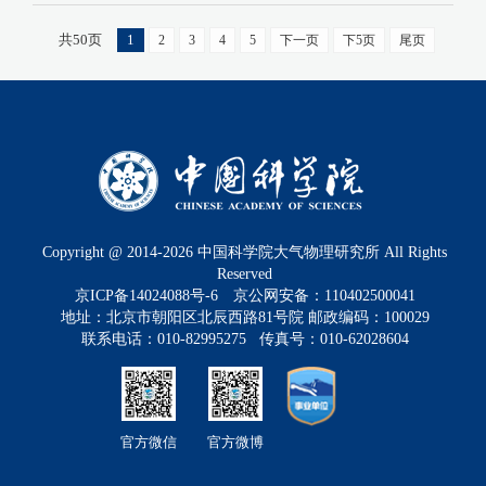
共50页
1
2
3
4
5
下一页
下5页
尾页
Copyright @ 2014-
2026
中国科学院大气物理研究所 All Rights
Reserved
京ICP备14024088号-6
京公网安备：110402500041
地址：北京市朝阳区北辰西路81号院 邮政编码：100029
联系电话：010-82995275 传真号：010-62028604
官方微信
官方微博