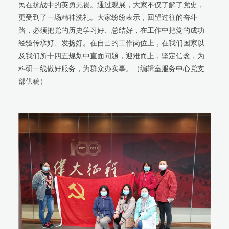
民在抗战中的英勇无畏。通过观展，大家不仅了解了党史，
更受到了一场精神洗礼。大家纷纷表示，回望过往的奋斗
路，必须把党的历史学习好、总结好，在工作中把党的成功
经验传承好、发扬好。在自己的工作岗位上，在我们国家以
及我们所十四五规划中直面问题，迎难而上，坚定信念，为
科研一线做好服务，为群众办实事。（
编辑室服务中心党支
部供稿
）