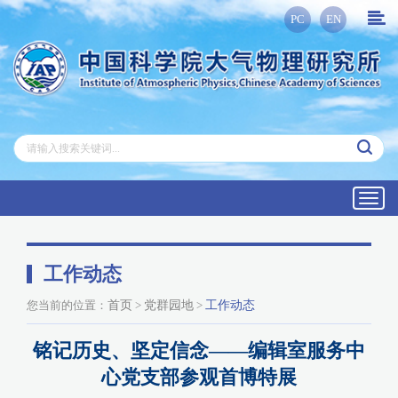
PC
EN
Toggl
navig
工作动态
您当前的位置：
首页
>
党群园地
>
工作动态
铭记历史、坚定信念——编辑室服务中
心党支部参观首博特展