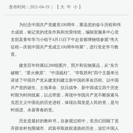
发布时间：2021-04-19 | 【
大
中
小
】
为纪念中国共产党建党100周年，重温党的奋斗历程和伟
大成就，铭记党的优良作风和光荣传统，编辑室服务中心党
支部及青年学习小组于4月15日下午赴首都博物馆参观“伟大
征程—庆祝中国共产党成立100周年特展”，进行党史学习教
育。
建党百年特展以280组图片、照片和实物展品，从“东方
破晓”、“星火燎原”、“中流砥柱”、“夺取胜利”四个主题单元
讲述了中国共产党从建党到建立新中国的革命历程。以中国
共产党的诞生、土地革命、抗日战争、新中国成立四个历史
时期为时间线索，以点带面，再现中华国共产党不断探索马
克思主义中国化的历史进程，体现出我党是人民的党，是与
时俱进、永葆青春的党。
历史是最好的教科书，在参观过程中，党员们回顾了党
开辟农村包围城市、武装夺取政权道路的历史，追忆中国人