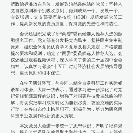
把政治标准放在首位，发展政治品质纯洁的党员；坚持入
党自愿原则和个别吸收原则，做到成熟一个、发展一个。
会议强调，党支部要严格按照《细则》规范发展党员工
作，提高新发展的党员质量，保持党的先进性和纯洁性。
会议还组织完成了所“两委”委员候选人推荐人选的酝
酿提名工作。党支部充分发扬党内民主，坚持民主集中制
原则，组织全体党员认真学习党章及相关规定，严格按照
提名要求和规则，确定了“两委”委员候选人推荐人选。会
议还通过观看视频课程，深入学习了党的二十届四中全会
精神，认真学习领会“十五五”时期经济社会发展的指导思
想、重大原则和根本保证。
在学习研讨环节，与会同志结合自身科研工作实际畅
谈学习体会。大家一致表示，通过学习进一步深化了对党
纪党规和院章程的认识，增强了对国家科技发展战略的理
解，将切实把学习成果转化为履职尽责、攻坚克难的实际
行动，在各自岗位上恪尽职守、积极作为，努力为研究所
科技事业发展作出新的更大贡献。
本次党员大会进一步统一了思想认识，严明了纪律规
矩，提升了党员队伍的凝聚力和战斗力。下一步，支部将