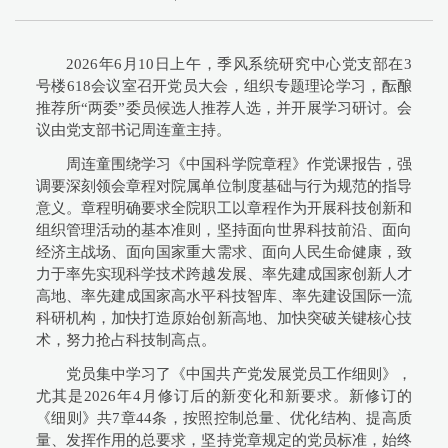
2026年6月10日上午，季风系统研究中心党支部在3
号楼618会议室召开党员大会，组织专题理论学习，酝酿
推荐所“两委”委员候选人推荐人选，并开展学习研讨。会
议由党支部书记周连童主持。
周连童围绕学习《中国科学院章程》作党课报告，强
调要深刻领会章程对院属单位制度基础与行为规范的指导
意义。章程明确要求全院职工以章程作为开展科技创新和
组织管理活动的基本准则，坚持面向世界科技前沿、面向
经济主战场、面向国家重大需求、面向人民生命健康，致
力于率先实现科学技术跨越发展、率先建成国家创新人才
高地、率先建成国家高水平科技智库、率先建设国际一流
科研机构，加快打造原始创新高地、加快突破关键核心技
术，努力抢占科技制高点。
党员集中学习了《中国共产党发展党员工作细则》，
尤其是2026年4月修订后的新变化和新要求。新修订的
《细则》共7章44条，按照控制总量、优化结构、提高质
量、发挥作用的总要求，坚持党章规定的党员标准，始终