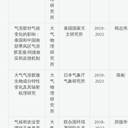
研
究
所
气溶胶对气候
大
泰国国家天
2019-
韩志伟
变化的影响：
气
文研究所
2021
泰国和中国南
物
部季风区气溶
理
胶直接/间接效
研
应和反馈机制
究
所
大气气溶胶微
大
日本气象厅
2019-
陈彬
生物成分特性
气
气象研究所
2021
变化及其辐射
物
机理研究
理
研
究
所
气候和农业管
大
联合国环境
2018-
郑循华
理对玉米单产
气
署国际生态
2022