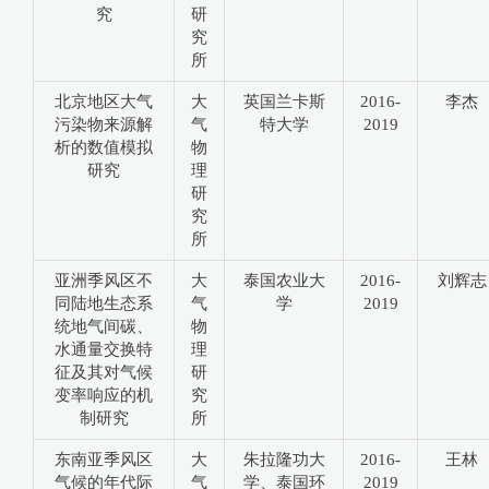
究
研
究
所
北京地区大气
大
英国兰卡斯
2016-
李杰
污染物来源解
气
特大学
2019
析的数值模拟
物
研究
理
研
究
所
亚洲季风区不
大
泰国农业大
2016-
刘辉志
同陆地生态系
气
学
2019
统地气间碳、
物
水通量交换特
理
征及其对气候
研
变率响应的机
究
制研究
所
东南亚季风区
大
朱拉隆功大
2016-
王林
气候的年代际
气
学、泰国环
2019