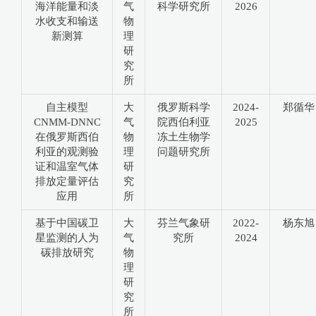
海洋能量和淡
气
科学研究所
2026
水收支和输送
物
新测算
理
研
究
所
自主模型
大
俄罗斯科学
2024-
郑循华
CNMM-DNNC
气
院西伯利亚
2025
在俄罗斯西伯
物
冻土生物学
利亚的观测验
理
问题研究所
证和温室气体
研
排放定量评估
究
应用
所
基于中国碳卫
大
芬兰气象研
2022-
杨东旭
星监测的人为
气
究所
2024
碳排放研究
物
理
研
究
所