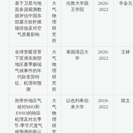
基于卫星与地
大
伦敦大学国
2020-
辛金元
面多源观测数
气
王学院
2022
据评估中国东
物
部露天秸秆燃
理
烧排放及对空
研
气质量影响
究
所
全球变暖背景
大
泰国清迈大
2020-
王林
下亚洲东南部
气
学
2022
地区夏季极端
物
气候事件的年
理
代际变异特
研
征、机理和预
究
测
所
热带外地区气
大
以色列希伯
2019-
陈文
候对MJO和
气
来大学
2022
ENSO的响应
物
机理及对次季
理
节-季节尺度气
研
候预测的新认
究