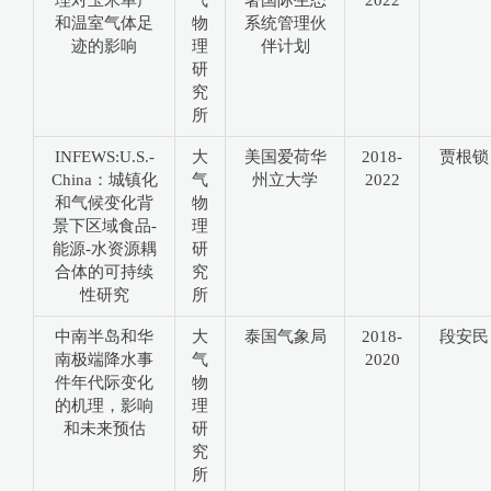
和温室气体足
物
系统管理伙
迹的影响
理
伴计划
研
究
所
INFEWS:U.S.-
大
美国爱荷华
2018-
贾根锁
China：城镇化
气
州立大学
2022
和气候变化背
物
景下区域食品-
理
能源-水资源耦
研
合体的可持续
究
性研究
所
中南半岛和华
大
泰国气象局
2018-
段安民
南极端降水事
气
2020
件年代际变化
物
的机理，影响
理
和未来预估
研
究
所