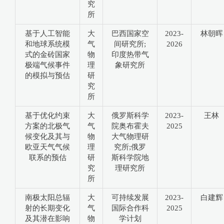
究
所
基于人工智能
大
巴西国家空
2023-
林朝晖
和地球系统模
气
间研究所;
2026
式的金砖国家
物
印度热带气
极端气候事件
理
象研究所
的模拟与预估
研
究
所
基于优化约束
大
俄罗斯科学
2023-
王林
方案的北极气
气
院奥布霍夫
2025
候变化及其与
物
大气物理研
欧亚天气气候
理
究所;俄罗
联系的预估
研
斯科学院地
究
理研究所
所
南极太阳总辐
大
可持续发展
2023-
白建辉
射的长期变化
气
国际合作科
2025
及其潜在影响
物
学计划