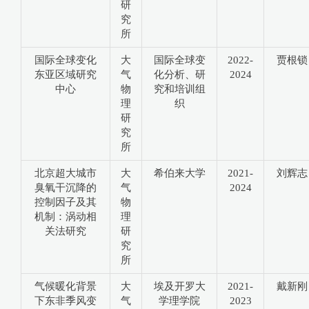
研
究
所
国际全球变化
大
国际全球变
2022-
贾根锁
东亚区域研究
气
化分析、研
2024
中心
物
究和培训组
理
织
研
究
所
北京超大城市
大
希伯来大学
2021-
刘辉志
臭氧干沉降的
气
2024
控制因子及其
物
机制：涡动相
理
关法研究
研
究
所
气候暖化背景
大
埃及开罗大
2021-
戴新刚
下东非季风变
气
学理学院
2023