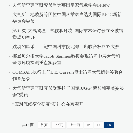
大气所李建平研究员当选英国皇家气象学会Fellow
大气所、地质所等四位中国科学家当选为国际IUGG新新
委员会委员
第五次“大气物理、气候和环境”国际学术研讨会在圣彼得
堡成功举办
跳动的风采——记中国科学院北郊四所联合杯乒羽大赛
挪威贝尔根大学Jacob Stamnes教授参观访问中层大气和
全球环境探测重点实验室
COMSATS执行主任I. E. Qureshi博士访问大气所并签署合
作备忘录
大气所李建平研究员受邀担任国际IUGG“荣誉和嘉奖委员
会”委员
“应对气候变化研究”研讨会在京召开
共18页
18
首页
上5页
上一页
16
17