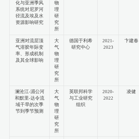
化与亚洲季风
物
系统对尼罗河
理
径流及埃及水
研
资源影响研究
究
所
亚洲对流层顶
大
德国于利希
2021-
卞建春
气溶胶年际变
气
研究中心
2023
率、形成机制
物
及其全球影响
理
研
究
所
澜沧江-湄公河
大
英联邦科学
2020-
凌健
和默里-达令流
气
与工业研究
2022
域干旱的次季
物
组织
节到季节预测
理
研
究
所