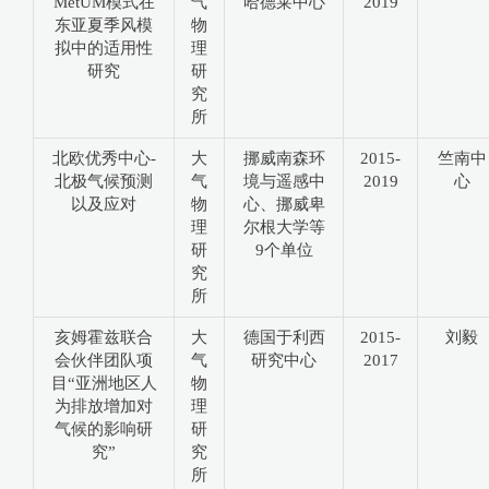
MetUM模式在
气
哈德莱中心
2019
东亚夏季风模
物
拟中的适用性
理
研究
研
究
所
北欧优秀中心-
大
挪威南森环
2015-
竺南中
北极气候预测
气
境与遥感中
2019
心
以及应对
物
心、挪威卑
理
尔根大学等
研
9个单位
究
所
亥姆霍兹联合
大
德国于利西
2015-
刘毅
会伙伴团队项
气
研究中心
2017
目“亚洲地区人
物
为排放增加对
理
气候的影响研
研
究”
究
所