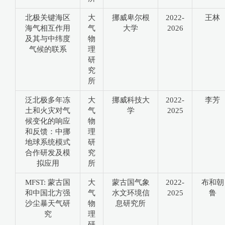
北极关键海区
大
挪威卑尔根
2022-
王林
海气相互作用
气
大学
2026
及其与中纬度
物
气候的联系
理
研
究
所
泛北极多年冻
大
挪威科技大
2022-
李芳
土和火灾对气
气
学
2025
候变化的响应
物
和反馈：中挪
理
地球系统模式
研
合作研发及模
究
拟应用
所
MFST: 蒙古国
大
蒙古国气象
2022-
布和朝
和中国北方强
气
水文环境信
2025
鲁
沙尘暴天气研
物
息研究所
究
理
研