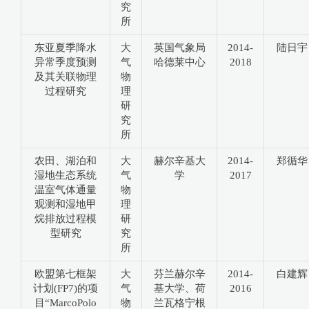
究
所
东亚夏季降水
大
英国气象局
2014-
陆日宇
异常季度预测
气
哈德莱中心
2018
及其关联物理
物
过程研究
理
研
究
所
农田、湖泊和
大
赫尔辛基大
2014-
郑循华
湿地生态系统
气
学
2017
温室气体通量
物
观测和湿地甲
理
烷排放过程模
研
型研究
究
所
欧盟第七框架
大
芬兰赫尔辛
2014-
白建辉
计划(FP7)的项
气
基大学、荷
2016
目“MarcoPolo
物
兰瓦格宁根