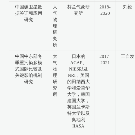
中国碳卫星数
大
芬兰气象研
2018-
刘毅
据验证和应用
气
究所
2020
研究
物
理
研
究
所
中国中东部冬
大
日本的
2017-
王自发
季重污染多模
气
ACAP、
2021
式国际比较及
物
NIES以及
关键影响机制
理
NRI，美国
研究
研
的田纳西大
究
学和爱荷华
所
大学，韩国
建国大学，
英国兰卡斯
特大学以及
奥地利
IIASA