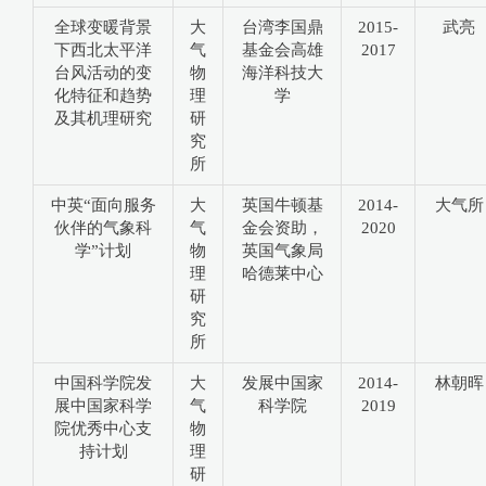
全球变暖背景
大
台湾李国鼎
2015-
武亮
下西北太平洋
气
基金会高雄
2017
台风活动的变
物
海洋科技大
化特征和趋势
理
学
及其机理研究
研
究
所
中英“面向服务
大
英国牛顿基
2014-
大气所
伙伴的气象科
气
金会资助，
2020
学”计划
物
英国气象局
理
哈德莱中心
研
究
所
中国科学院发
大
发展中国家
2014-
林朝晖
展中国家科学
气
科学院
2019
院优秀中心支
物
持计划
理
研