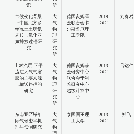
识
所
气候变化背景
大
德国亥姆霍
2019-
刘春岩
下中国北方多
气
兹联合会卡
2021
年冻土土壤氮
物
尔斯鲁厄理
周转与氧化亚
理
工学院
氮排放过程研
研
究
究
所
上对流层-下平
大
德国亥姆赫
2019-
吕达仁
流层大气气溶
气
兹研究中心
2021
胶的主要来源
物
联合会于利
与输送路径的
理
希研究中心
研究
研
超级计算中
究
心
所
东南亚区域年
大
泰国国王理
2019-
郑飞
际气候变率机
气
工大学
2021
理与预测研究
物
理