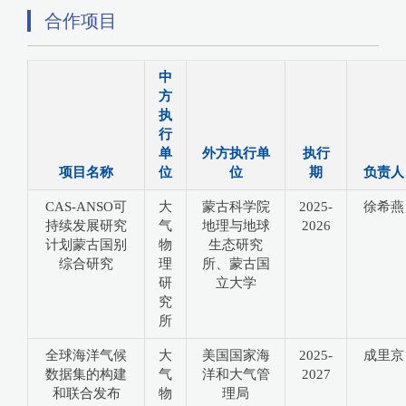
合作项目
中
方
执
行
单
外方执行单
执行
项目名称
位
位
期
负责人
CAS-ANSO可
大
蒙古科学院
2025-
徐希燕
持续发展研究
气
地理与地球
2026
计划蒙古国别
物
生态研究
综合研究
理
所、蒙古国
研
立大学
究
所
全球海洋气候
大
美国国家海
2025-
成里京
数据集的构建
气
洋和大气管
2027
和联合发布
物
理局