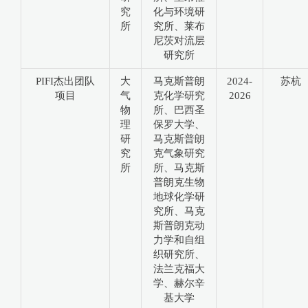
究
化与环境研
所
究所、莱布
尼茨对流层
研究所
PIFI杰出团队
大
马克斯普朗
2024-
苏杭
项目
气
克化学研究
2026
物
所、巴西圣
理
保罗大学、
研
马克斯普朗
究
克气象研究
所
所、马克斯
普朗克生物
地球化学研
究所、马克
斯普朗克动
力学和自组
织研究所、
法兰克福大
学、赫尔辛
基大学