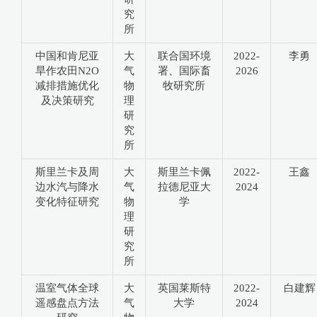
究
所
中国和肯尼亚
大
联合国环境
2022-
李勇
旱作农田N2O
气
署、国际畜
2026
减排措施优化
物
牧研究所
及决策研究
理
研
究
所
斯里兰卡及周
大
斯里兰卡佩
2022-
王鑫
边水汽与降水
气
拉德尼亚大
2024
变化特征研究
物
学
理
研
究
所
温室气体全球
大
英国莱斯特
2022-
白建辉
遥感盘点方法
气
大学
2024