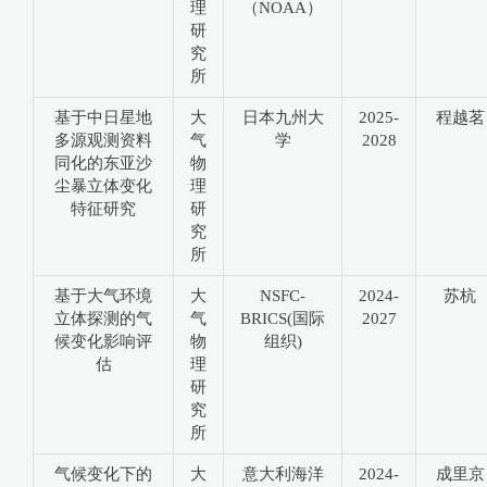
理
（NOAA）
研
究
所
基于中日星地
大
日本九州大
2025-
程越茗
多源观测资料
气
学
2028
同化的东亚沙
物
尘暴立体变化
理
特征研究
研
究
所
基于大气环境
大
NSFC-
2024-
苏杭
立体探测的气
气
BRICS(国际
2027
候变化影响评
物
组织)
估
理
研
究
所
气候变化下的
大
意大利海洋
2024-
成里京