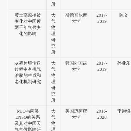
所
黄土高原植被
大
斯德哥尔摩
2017-
陈文
变化对中国近
气
大学
2019
两千年气候变
物
化的影响
理
研
究
所
灰霾跨境输送
大
韩国外国语
2017-
孙业乐
过程中有机气
气
大学
2019
溶胶的生成和
物
老化机制研究
理
研
究
所
MJO与两类
大
美国迈阿密
2016-
李崇银
ENSO的关系
气
大学
2020
及其对中国天
物
气气候影响研
理