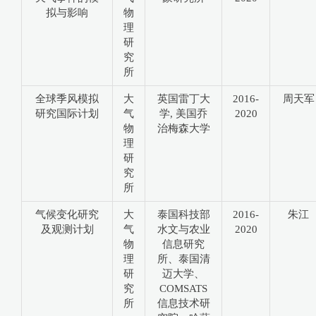
拟与影响
物
理
研
究
所
全球季风模拟
大
英国雷丁大
2016-
周天军
研究国际计划
气
学, 美国乔
2020
物
治梅森大学
理
研
究
所
气候变化研究
大
泰国科技部
2016-
朱江
及观测计划
气
水文与农业
2020
物
信息研究
理
所、泰国清
研
迈大学、
究
COMSATS
所
信息技术研