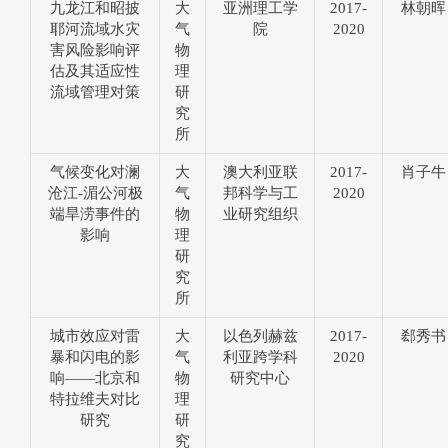
九龙江和昭披
大
亚洲理工学
2017-
林朝晖
耶河流域水灾
气
院
2020
害风险影响评
物
估及其适应性
理
流域管理对策
研
究
所
气候变化对澜
大
澳大利亚联
2017-
肖子牛
沧江-湄公河极
气
邦科学与工
2020
端旱涝事件的
物
业研究组织
影响
理
研
究
所
城市效应对雷
大
以色列赫兹
2017-
郄秀书
暴和闪电的影
气
利亚跨学科
2020
响——北京和
物
研究中心
特拉维夫对比
理
研究
研
究