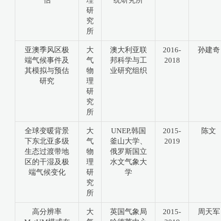
研
究
所
亚澳季风区极
大
澳大利亚联
2016-
孙建奇
端气候事件及
气
邦科学与工
2018
其模拟与预估
物
业研究组织
研究
理
研
究
所
全球变暖背景
大
UNEP,韩国
2015-
陈文
下东北亚多级
气
釜山大学、
2019
生态过渡带地
物
俄罗斯国立
区的干湿及极
理
水文气象大
端气候变化
研
学
究
所
高分辨率
大
英国气象局
2015-
周天军