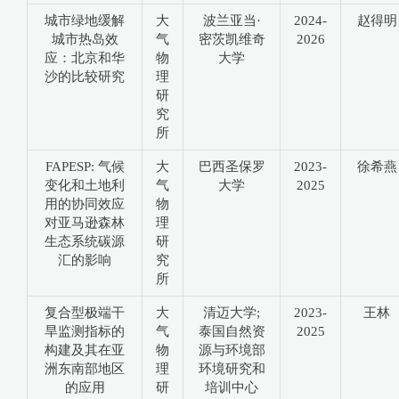
城市绿地缓解
大
波兰亚当·
2024-
赵得明
城市热岛效
气
密茨凯维奇
2026
应：北京和华
物
大学
沙的比较研究
理
研
究
所
FAPESP: 气候
大
巴西圣保罗
2023-
徐希燕
变化和土地利
气
大学
2025
用的协同效应
物
对亚马逊森林
理
生态系统碳源
研
汇的影响
究
所
复合型极端干
大
清迈大学;
2023-
王林
旱监测指标的
气
泰国自然资
2025
构建及其在亚
物
源与环境部
洲东南部地区
理
环境研究和
的应用
研
培训中心