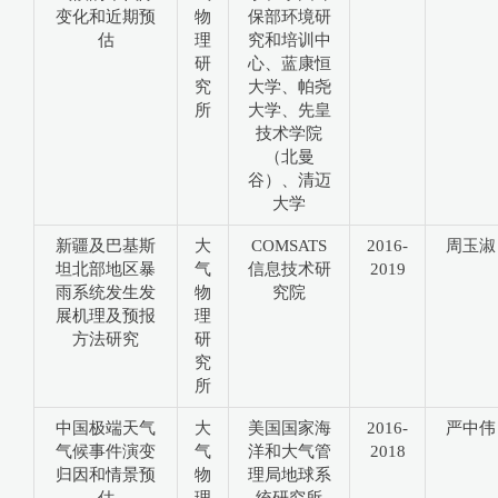
变化和近期预
物
保部环境研
估
理
究和培训中
研
心、蓝康恒
究
大学、帕尧
所
大学、先皇
技术学院
（北曼
谷）、清迈
大学
新疆及巴基斯
大
COMSATS
2016-
周玉淑
坦北部地区暴
气
信息技术研
2019
雨系统发生发
物
究院
展机理及预报
理
方法研究
研
究
所
中国极端天气
大
美国国家海
2016-
严中伟
气候事件演变
气
洋和大气管
2018
归因和情景预
物
理局地球系
估
理
统研究所