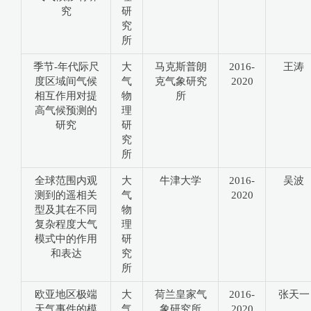
究
研
究
所
季节-年代际尺
大
马克斯普朗
2016-
王涛
度区域间气候
气
克气象研究
2020
相互作用对提
物
所
高气候预测的
理
研究
研
究
所
全球范围内观
大
牛津大学
2016-
吴波
测到的遥相关
气
2020
型及其在不同
物
复杂程度大气
理
模式中的作用
研
和表达
究
所
欧亚地区极端
大
荷兰皇家气
2016-
张天一
天气事件的模
气
象研究所
2020