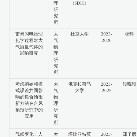
理
(SDIC)
研
究
所
雷暴闪电物理
大
杜克大学
2023-
杨静
化学过程对大
气
2026
气痕量气体的
物
影响研究
理
研
究
所
考虑初始和模
大
俄克拉荷马
2023-
段晚锁
式误差共同影
气
大学
2025
响的集合预报
物
新方法在台风
理
预报研究中的
研
应用
究
所
气候变化：人
大
塔比亚特莫
2023-
郑子彦