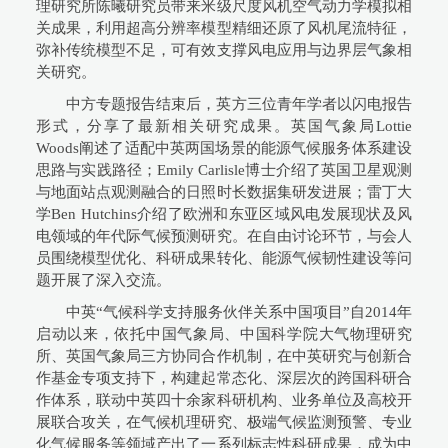
理研究所陈曦研究员带来米级尺度风机空气动力学模拟相
关成果，利用超高分辨率模型精细还原了风机尾流特征，
弥补传统模型不足，可有效支撑风电应用与边界层气象相
关研究。
中方专题报告结束后，英方三位青年学者以闪电报告
形式，分享了最新相关研究成果。英国气象局Lottie
Woods阐述了适配中英两国场景的能源气候服务体系建设
思路与实践路径；Emily Carlisle博士介绍了英国卫星观测
与地面站点观测融合的日照时长数据集研发进展；雷丁大
学Ben Hutchins介绍了欧洲和东亚区域风电发展现状及风
电领域的年代际气候预测研究。在自由讨论环节，与会人
员围绕模型优化、科研成果转化、能源气候韧性建设等问
题开展了深入交流。
中英“气候科学支持服务伙伴关系中国项目”自2014年
启动以来，依托中国气象局、中国科学院大气物理研究
所、英国气象局三方协同合作机制，在中英研究与创新合
作基金专项支持下，构建起常态化、深层次的跨国科研合
作体系，联动中英四十余家科研机构、业务单位及高校开
展联合攻关，在气候机理研究、极端气候监测预警、专业
化气候服务等领域产出了一系列标志性科研成果，成为中