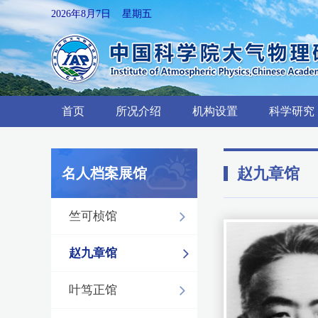
2026年8月7日 星期五
首页
所况介绍
机构设置
科学研究
赵九章馆
名人档案展馆
竺可桢馆
赵九章馆
叶笃正馆