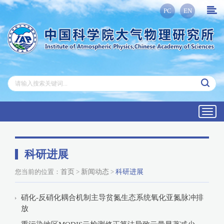
PC
EN
Toggl
navig
科研进展
您当前的位置：
首页
>
新闻动态
>
科研进展
硝化-反硝化耦合机制主导贫氮生态系统氧化亚氮脉冲排
放