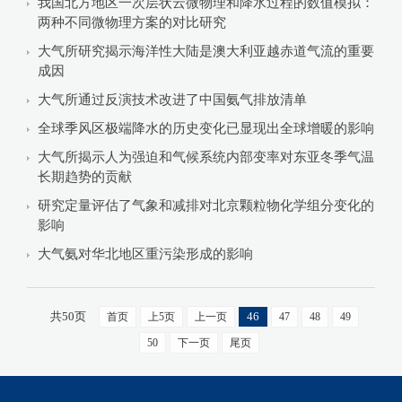
我国北方地区一次层状云微物理和降水过程的数值模拟：
两种不同微物理方案的对比研究
大气所研究揭示海洋性大陆是澳大利亚越赤道气流的重要
成因
大气所通过反演技术改进了中国氨气排放清单
全球季风区极端降水的历史变化已显现出全球增暖的影响
大气所揭示人为强迫和气候系统内部变率对东亚冬季气温
长期趋势的贡献
研究定量评估了气象和减排对北京颗粒物化学组分变化的
影响
大气氨对华北地区重污染形成的影响
共50页
46
首页
上5页
上一页
47
48
49
50
下一页
尾页