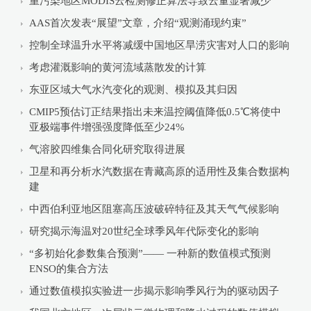
重污染地区MODIS云检测修正算法导致云量显著减少
AAS首次发表“展望”文章，介绍“观测涌现约束”
控制全球温升水平将减缓中国地区旱涝灾害对人口的影响
考虑灌溉影响的黄河流域蒸散发的计算
东亚区域大气水汽变化的观测、模拟及其归因
CMIP5预估订正结果指出未来温控阈值降低0.5℃将使中
亚极端事件增强强度降低至少24%
气溶胶四维集合同化研究取得进展
卫星和再分析水汽数据在青藏高原的适用性及集合数据构
建
中西伯利亚地区阻塞高压波破碎特征及其天气气候影响
研究揭示海温对20世纪全球季风年代际变化的影响
“多初始化参数集合预测”—— 一种新的数值模式预测
ENSO的集合方法
通过数值模拟实验进一步揭示影响季风行为的驱动因子