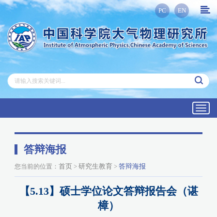
PC
EN
Toggl
navig
答辩海报
您当前的位置：
首页
>
研究生教育
>
答辩海报
【5.13】硕士学位论文答辩报告会（谌
樟）