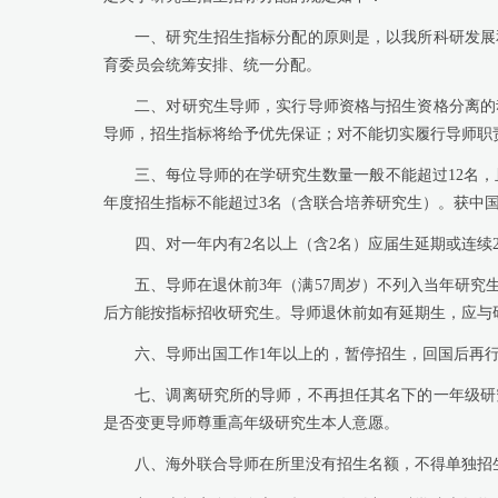
一、研究生招生指标分配的原则是，以我所科研发展
育委员会统筹安排、统一分配。
二、对研究生导师，实行导
师资格与招生资格分离的
导师，招生指标将给予优先保证；对不能切实履行导师职
三、每位导师的在学研究生数量一般不能超过
12
名，
年度招生指标不能超过
3
名（含联合培养研究生）。获中
四、对一年内有
2
名以上（含
2
名）应届生延期或连续
五、导师在退休前
3
年（满
57
周岁）不列入当年研究
后方能按指标招收研究生。导师退休前如有延期生，应与
六、导师出国工作
1
年以上的，暂停招生，回国后再
七、调离研究所的导师，不再担任其名下的一年级研
是否变更导师尊重高年级研究生本人意愿。
八、海外联合导师在所里没有招生名额，不得单独招