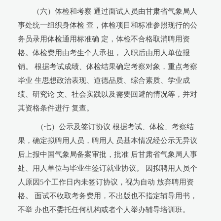
（六）体检和考察 通过面试人员由甘肃省气象局人
事处统一组织身体检 查，体检项目和标准参照现行的公
务员录用体检通用标准确 定，体检不合格取消聘用资
格。体检费用由考生个人承担， 入职后由用人单位报
销。 根据考试成绩、体检结果确定考察对象，重点考察
毕业 生思想政治表现、道德品质、综合素质、学业成
绩、研究论 文、社会实践以及需要回避的情况等，并对
其资格条件进行 复查。
（七）公示及签订协议 根据考试、体检、考察结
果，确定拟聘用人员，聘用人 员基本情况经公示无异议
后上报中国气象局备案审批，批准 后甘肃省气象局人事
处、用人单位与毕业生签订就业协议。 因拟聘用人员个
人原因5个工作日内未签订协议，视为自动 放弃聘用资
格。 面试不收取考务费用，不出版也不指定辅导用书，
不举 办也不委托任何机构或者个人举办辅导培训班。