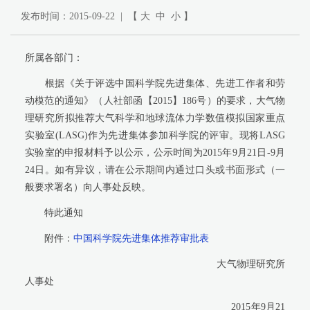
发布时间：2015-09-22 | 【
大
中
小
】
所属各部门：
根据《关于评选中国科学院先进集体、先进工作者和劳
动模范的通知》（人社部函【2015】186号）的要求，大气物
理研究所拟推荐大气科学和地球流体力学数值模拟国家重点
实验室(LASG)作为先进集体参加科学院的评审。现将LASG
实验室的申报材料予以公示，公示时间为2015年9月21日-9月
24日。如有异议，请在公示期间内通过口头或书面形式（一
般要求署名）向人事处反映。
特此通知
附件：
中国科学院先进集体推荐审批表
大气物理研究所
人事处
2015年9月21