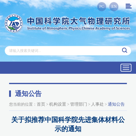
PC
EN
Toggl
navig
通知公告
您当前的位置：
首页
>
机构设置
>
管理部门
>
人事处
>
通知公告
关于拟推荐中国科学院先进集体材料公
示的通知