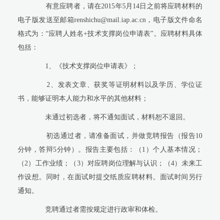
有意应聘者，请在
2015
年
5
月
14
日之前将应聘材料的
电子版发送至邮箱
renshichu@mail.iap.ac.cn
，电子版文件命名
格式为：“应聘人姓名
+
技术支撑岗位申请表”。应聘材料具体
包括：
1
、《技术支撑岗位申请表》；
2
、发表文章、获奖等证明材料以及学历、学位证
书，能够证明本人能力和水平的其他材料；
未通过初选者，将不通知面试，材料恕不退回。
初选通过者，请准备面试，并做竞聘报告（报告
10
分钟，答辩
5
分钟）。报告主要包括：（
1
）个人基本情况；
（
2
）工作业绩；（
3
）对应聘岗位理解与认识；（
4
）未来工
作设想。同时，在面试时提交纸质应聘材料。面试时间另行
通知。
竞聘通过者需按规定进行政审和体检。