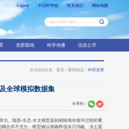
English
中国科学院
联系我们
网站地图
置
党群园地
科学传播
信息公开
您当前的位置：
首页
>
新闻动态
>
科研进展
研发及全球模拟数据集
分享到：
出。陆面-生态-水文模型是刻画陆地水循环过程的重
的耦合尚不充分，模型难以准确再现冰川消融、冻土退