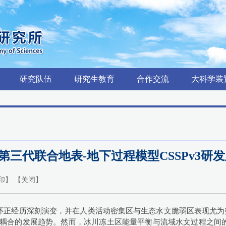
研究队伍
研究生教育
合作交流
大科学装
：第三代联合地表-地下过程模型CSSPv3
印
】 【
关闭
】
环正经历深刻演变，并在人类活动密集区与生态水文脆弱区表现尤为突
然耦合的发展趋势。然而，冰川冻土区能量平衡与流域水文过程之间