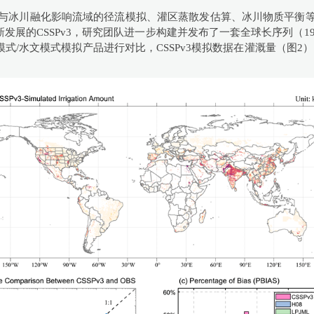
动与冰川融化影响流域的径流模拟、灌区蒸散发估算、冰川物质平衡等
的CSSPv3，研究团队进一步构建并发布了一套全球长序列（1991-2
式/水文模式模拟产品进行对比，CSSPv3模拟数据在灌溉量（图2