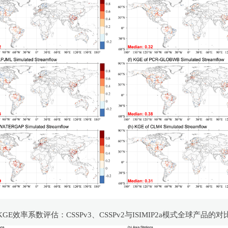
效率系数评估：CSSPv3、CSSPv2与ISIMIP2a模式全球产品的对比结果（Y