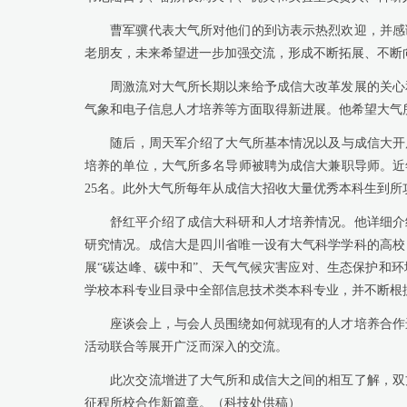
曹军骥代表大气所对他们的到访表示热烈欢迎，并感谢
老朋友，未来希望进一步加强交流，形成不断拓展、不断
周激流对大气所长期以来给予成信大改革发展的关心和
气象和电子信息人才培养等方面取得新进展。他希望大气
随后，周天军介绍了大气所基本情况以及与成信大开展的
培养的单位，大气所多名导师被聘为成信大兼职导师。近年
25名。此外大气所每年从成信大招收大量优秀本科生到
舒红平介绍了成信大科研和人才培养情况。他详细介绍
研究情况。成信大是四川省唯一设有大气科学学科的高校
展“碳达峰、碳中和”、天气气候灾害应对、生态保护和
学校本科专业目录中全部信息技术类本科专业，并不断根
座谈会上，与会人员围绕如何就现有的人才培养合作进
活动联合等展开广泛而深入的交流。
此次交流增进了大气所和成信大之间的相互了解，双方
征程所校合作新篇章。（科技处供稿）