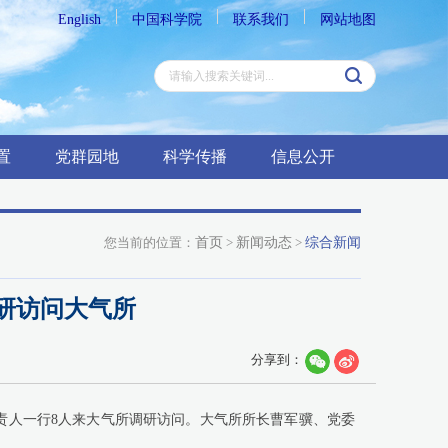
English
中国科学院
联系我们
网站地图
置
党群园地
科学传播
信息公开
您当前的位置：
首页
>
新闻动态
>
综合新闻
研访问大气所
分享到：
责人一行8人来大气所调研访问。大气所所长曹军骥、党委