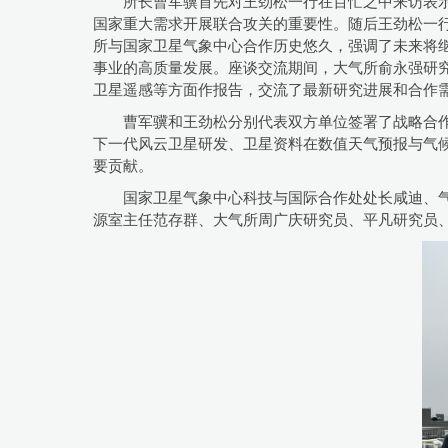
所长
曹军骥首先对王劲松一行在百忙之中来访表
国家重大需求开展联合攻关的重要性。随后王劲松一
所与国家卫星气象中心合作历史悠久，强调了未来将
事业的高质量发展。座谈交流期间，大气所俞永强研
卫星遥感等方面作报告，交流了最新研究进展和合作
曹军骥和王劲松分别代表双方单位签署了战略合
下一代风云卫星研发、卫星资料在数值天气预报与气
要贡献。
国家卫星气象中心科技与国际合作处
处长
咸迪、
源室
主任
范存群、大气所周广庆研究员、平凡研究员