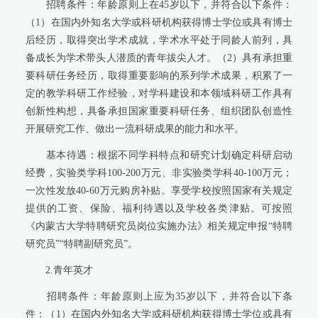
招聘条件：年龄原则上在
45
岁以下，并符合以下条件：
（
1
）在国内外知名大学或科研机构获得博士学位或具有博士
后经历，取得突出学术成就，学术水平处于同龄人前列，具
备成长为学术带头人潜质的青年拔尖人才。（
2
）具有承担重
要科研任务经历，取得重要影响的系列学术成果，积累了一
定的教学科研工作经验，对学科建设和本领域科研工作具有
创新性构想，具备承担国家重要科研任务、组织团队创造性
开展研究工作、做出一流科研成果的能力和水平。
基本待遇：根据不同学科特点和研究计划确定科研启动
经费，实验类学科
100-200
万元、非实验类学科
40-100
万元；
一次性发放
40-60
万元购房补贴。享受学校按照国家有关规定
提供的工资、保险、福利待遇以及学校各类津贴。可按照
《内蒙古大学特聘研究员岗位实施办法》相关规定申报
“
特聘
研究员
”“
特聘副研究员
”
。
2.
青年英才
招聘条件：年龄原则上应为
35
岁以下，并符合以下条
件：（
1
）在国内外知名大学或科研机构获得博士学位或具有