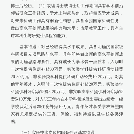
博士后经历。（
2
）攻读博士或博士后工作期间具有学术前沿
领域研究工作经历，学术上崭露头角，取得相应学术成果，
对未来科研工作具有创新性构想，具备承担国家科研任务、
做出高水平创新成果的能力和水平；热爱教育工作，具有主
讲本科生与研究生课程的能力。
基本待遇：对已经取得高水平成果、具备明确的国家级
科研项目立项思路与水平、具备即将做出新的高水平创新成
果的明确思路与条件、具有成长为学术骨干潜质者，入职时
一次性提供住房补贴
30
万元，实验类学科提供科研启动经费
20-30
万元，非实验类学科提供科研启动经费
10-20
万元。对其
他青年英才，入职时一次性提供住房补贴
20
万元，实验类学
科提供科研启动经费
5-20
万元、非实验类学科提供科研启动经
费
5-10
万元，对入职三年内在本学科领域做出突出业绩者，经
学校认定后追加住房补贴
10
万元。青年英才享受学校按照国
家有关规定提供的工资、保险、福利待遇以及学校各类津
贴。
（三）实验技术岗位招聘条件及基本待遇