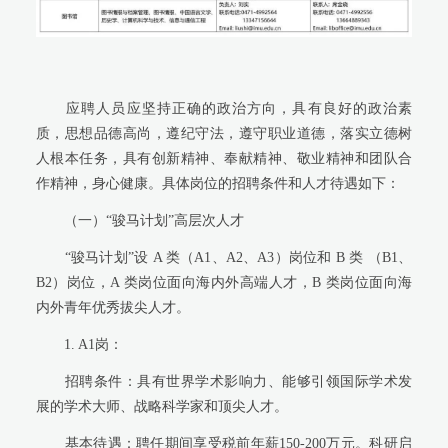
应聘人员应坚持正确的政治方向，具有良好的政治素
质，思想品德高尚，遵纪守法，遵守职业道德，落实立德树
人根本任务，具有创新精神、奉献精神、敬业精神和团队合
作精神，身心健康。具体岗位的招聘条件和人才待遇如下：
（一）
“
骏马计划
”
高层次人才
“
骏马计划
”
设
A
类（
A1
、
A2
、
A3
）岗位和
B
类 （
B1
、
B2
）岗位，
A
类岗位面向海内外高端人才，
B
类岗位面向海
内外青年优秀拔尖人才。
1. A1
岗：
招聘条件：具有世界学术影响力、能够引领国际学术发
展的学术大师、战略科学家和顶尖人才。
基本待遇：聘任期间享受税前年薪
150-200
万元。科研启