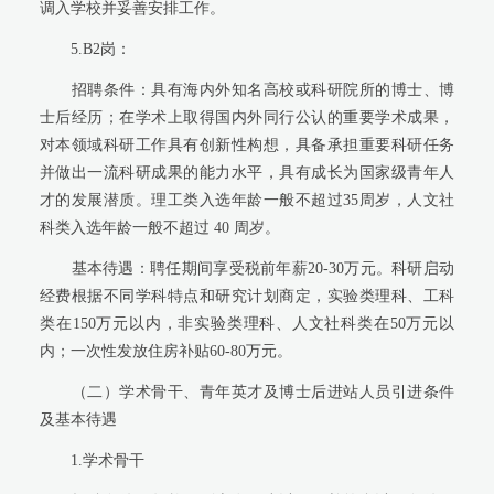
调入学校并妥善安排工作。
5.B2
岗：
招聘条件：具有海内外知名高校或科研院所的博士、博
士后经历；在学术上取得国内外同行公认的重要学术成果，
对本领域科研工作具有创新性构想，具备承担重要科研任务
并做出一流科研成果的能力水平，具有成长为国家级青年人
才的发展潜质。理工类入选年龄一般不超过
35
周岁，人文社
科类入选年龄一般不超过
40
周岁。
基本待遇：聘任期间享受税前年薪
20-30
万元。科研启动
经费根据不同学科特点和研究计划商定，实验类理科、工科
类在
150
万元以内，非实验类理科、人文社科类在
50
万元以
内；一次性发放住房补贴
60-80
万元。
（二）学术骨干、青年英才及博士后进站人员引进条件
及基本待遇
1.
学术骨干