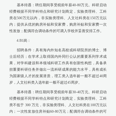
基本待遇：聘任期间享受税前年薪
40-80
万元。科研启动
经费根据不同学科特点和研究计划商定，实验类理科、工科
类在
500
万元以内，非实验类理科、人文社科类在
150
万元以
内；提供从优的购房补贴和安家费，购房补贴和安家费一次
性发放；配偶符合调动条件的可调入学校并妥善安排工作。
4
.
B1
岗：
招聘条件：具有海内外知名高校或科研院所的博士、博
士后经历；在学术上取得国内外同行公认的重要系列学术成
果，对学科建设和本领域科研工作具有创新性构想，具备承
担重要科研任务并做出一流科研成果的能力水平，具有成长
为国家级人才的发展潜质，理工类入选年龄一般不超过
4
0
周
岁，人文社科类入选年龄一般不超过
45
周岁。
基本待遇：聘任期间享受税前年薪
30-40
万元。科研启动
经费根据不同学科特点和研究计划商定，实验类理科、工科
类不低于
300
万元，非实验类理科、人文社科类在
100
万元以
内；一次性发放住房补贴
60-80
万元；配偶符合调动条件的可