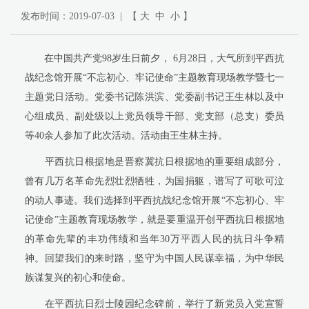
发布时间：2019-07-03 | 【
大
中
小
】
在中国共产党98岁生日前夕， 6月28日，大气所到平西抗
战纪念馆开展“不忘初心、牢记使命”主题教育现场教学暨七一
主题党日活动。党委书记陈洪滨、党委副书记王生林以及中
心组成员、副处级以上党员领导干部、党支部（总支）委员
等40余人参加了此次活动。活动由王生林主持。
平西抗日根据地是晋察冀抗日根据地的重要组成部分，
曾有几万名革命先烈壮烈牺牲，为国捐躯，谱写了可歌可泣
的动人事迹。我们选择到平西抗战纪念馆开展“不忘初心、牢
记使命”主题教育现场教学，就是要重温开创平西抗日根据地
的革命先辈的丰功伟绩和当年30万平西人民的抗日斗争精
神。回望我们的来时路，坚守为中国人民谋幸福，为中华民
族谋复兴的初心和使命。
在平西抗日烈士陵园纪念碑前，举行了新党员入党宣誓