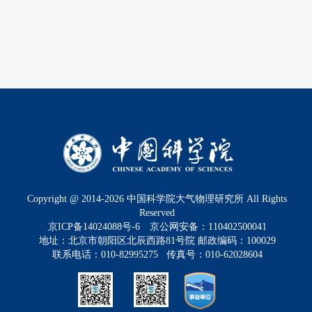
Copyright @ 2014-
2026
中国科学院大气物理研究所 All Rights
Reserved
京ICP备14024088号-6
京公网安备：110402500041
地址：北京市朝阳区北辰西路81号院 邮政编码：100029
联系电话：010-82995275 传真号：010-62028604