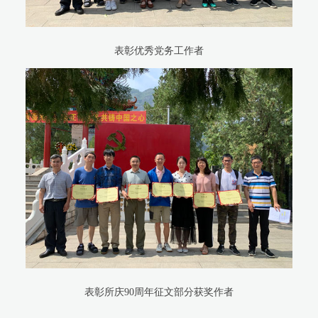
表彰优秀党务工作者
表彰所庆90周年征文部分获奖作者