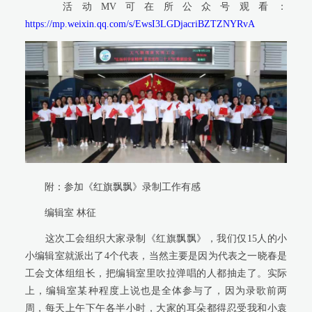
活动MV可在所公众号观看：
https://mp.weixin.qq.com/s/EwsI3LGDjacriBZTZNYRvA
附：参加《红旗飘飘》录制工作有感
编辑室 林征
这次工会组织大家录制《红旗飘飘》，我们仅15人的小
小编辑室就派出了4个代表，当然主要是因为代表之一晓春是
工会文体组组长，把编辑室里吹拉弹唱的人都抽走了。实际
上，编辑室某种程度上说也是全体参与了，因为录歌前两
周，每天上午下午各半小时，大家的耳朵都得忍受我和小袁