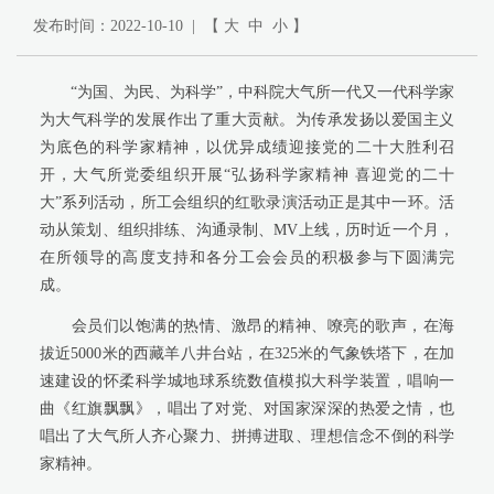
发布时间：2022-10-10 | 【
大
中
小
】
“为国、为民、为科学”，中科院大气所一代又一代科学家
为大气科学的发展作出了重大贡献。为传承发扬以爱国主义
为底色的科学家精神，以优异成绩迎接党的二十大胜利召
开，大气所党委组织开展“弘扬科学家精神 喜迎党的二十
大”系列活动，所工会组织的红歌录演活动正是其中一环。活
动从策划、组织排练、沟通录制、MV上线，历时近一个月，
在所领导的高度支持和各分工会会员的积极参与下圆满完
成。
会员们以饱满的热情、激昂的精神、嘹亮的歌声，在海
拔近5000米的西藏羊八井台站，在325米的气象铁塔下，在加
速建设的怀柔科学城地球系统数值模拟大科学装置，唱响一
曲《红旗飘飘》，唱出了对党、对国家深深的热爱之情，也
唱出了大气所人齐心聚力、拼搏进取、理想信念不倒的科学
家精神。