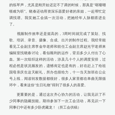
的练琴声，尤其是刚开始还定不了调的时候，那真是“呕哑嘲
哳难为听”。晓春还动用资深乐器爱好者的亲姐，一起帮忙定
调找谱。我笑她工会搞一次活动，把她经年人脉都搭进去
了。
视频制作效率还是挺高的，3周时间就完成了策划、找
歌、培训、录音、摄像、合成、出片的制作过程。我经常能
看见工会副主席李金华老师和前任工会副主席赵光宇老师来
编辑室找晓春讨论，看似顺利的运作，背后多少人付出了心
血。第一次组织这样的活动，涉及几十个人的调度安排，过
程必然是状况频发的，遗憾肯定也是有的，好在赶上了给祖
国母亲庆生这天献礼，所办也很给力，十一当天加班在公众
号上线，阅读转发数据都很好，很多人家里都在单曲无限循
环中，看来这份“生日礼物”得到了很多人的喜爱。
更重要的是，通过这次齐心协力的活动，让我见识了不
少同事的隐藏技能。期待参加下一次工会活动，再见识一下
同事们中还有多少卧虎藏龙！（所工会供稿）