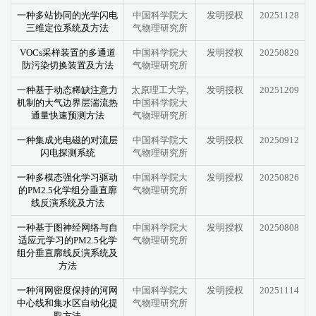
一种多站协同的光学闪电
中国科学院大
发明授权
20251128
三维定位系统及方法
气物理研究所
VOCs采样装置的多通道
中国科学院大
发明授权
20250829
防污染切换装置及方法
气物理研究所
一种基于动态稀缺注意力
太原理工大学,
发明授权
20251209
机制的大气边界层湍流热
中国科学院大
通量快速预测方法
气物理研究所
一种集成光电磁的对流层
中国科学院大
发明授权
20250912
闪电探测系统
气物理研究所
一种多模态强化学习驱动
中国科学院大
发明授权
20250826
的PM2.5化学组分垂直廓
气物理研究所
线反演系统及方法
一种基于图神经网络与自
中国科学院大
发明授权
20250808
适应元学习的PM2.5化学
气物理研究所
组分垂直廓线反演系统及
方法
一种河网密度保持的河网
中国科学院大
发明授权
20251114
中心线和集水区自动化提
气物理研究所
取方法