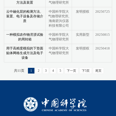
方法及装置
气物理研究所
云中融化层的检测方法、
中国科学院大
发明授权
20250725
装置、电子设备及存储介
气物理研究所,
质
海南碧兴仪器
科技有限公司
一种模拟农作物涝渍试验
中国科学院大
实用新型
20250815
的周转箱
气物理研究所
用于高精度模拟的下垫面
中国科学院大
发明授权
20250418
贴体网格生成方法及电子
气物理研究所
设备
共11页
1
2
3
4
5
下一页
下5页
尾页