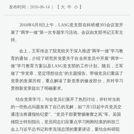
发布时间：2016-06-14 | 【
大
中
小
】
2016
年
6
月
8
日上午，
LASG
党支部在科研楼
303
会议室开
展了“两学一做”第一次专题学习活动。会议由支部书记王军主
持。
会上，王军传达了院党组关于深入推进“两学一做”学习教
育的通知，介绍了研究所党委关于在全所党员中开展“两学一
做”学习教育方案以及
LASG
党支部的工作计划。随后，王军
做了“学党章，坚定理想信念”的主题报告。带领党员们重温了
党章的发展历程，重点解读了新党章的修改部分，并对学习
贯彻新党章提出了明确要求。
结合党章学习，与会党员们展开了热烈讨论，并针对当前
的一些热点问题发表了自己的见解，如“
7
月
1
日起中共党员交
通违法将通报给纪委”、“党员干部要警惕奢靡之风”等。吴国
雄院士特别指出，党员同志们应重点学习刚刚结束的科技三
会上习近平总书记和李克强总理的重要讲话，要结合科研院