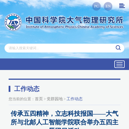
PC
EN
Toggl
navig
工作动态
您当前的位置：
首页
>
党群园地
>
工作动态
传承五四精神，立志科技报国——大气
所与北邮人工智能学院联合举办五四主