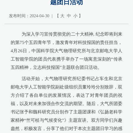
题团日活动
发布时间：2024-04-30 | 【
大
中
小
】
为深入学习宣传贯彻党的二十大精神
,
纪念即将到来
的第
75
个五四青年节，激发青年对科技报国的责任担当，
4
月
26
日，中国科学院大气物理研究所与北京邮电大学人
工智能学院的团员代表携手举办了一场寓意深刻的
“
传承
五四精神，立志科技报国
”
主题联合团日活动。
活动开始，大气物理研究所纪委书记占车生和北京
邮电大学人工智能学院副处级组织员董玲玲分别致辞，双
方介绍了各自单位的发展情况，表达了对青年团员的祝
福，以及对未来加强合作交流的期望。随后，大气所团委
书记张予和魏科研究员分别作了主题团课和《弘扬老科学
家精神“竺可桢与气候变化”》主题宣讲。双方同学们兴趣
盎然，积极发言，分享了他们对于本次主题团日学习的感