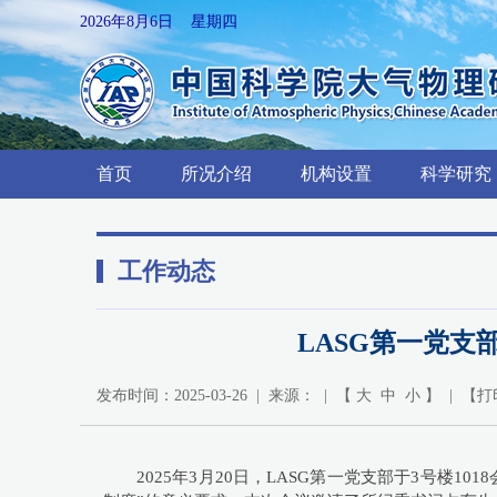
2026年8月6日 星期四
首页
所况介绍
机构设置
科学研究
工作动态
LASG第一党支
发布时间：2025-03-26 | 来源： | 【
大
中
小
】 | 【
打
2025
年
3
月
20
日，
LASG
第一党支部于
3
号楼
1018