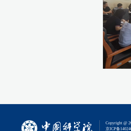
Copyright @ 2
京ICP备14024