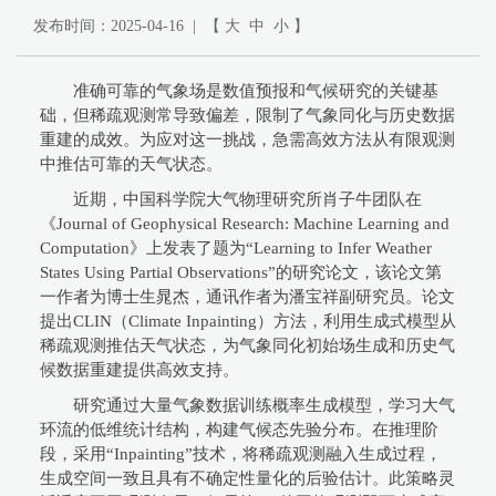
发布时间：2025-04-16 | 【
大
中
小
】
准确可靠的气象场是数值预报和气候研究的关键基
础，但稀疏观测常导致偏差，限制了气象同化与历史数据
重建的成效。为应对这一挑战，急需高效方法从有限观测
中推估可靠的天气状态。
近期，中国科学院大气物理研究所肖子牛团队在
《Journal of Geophysical Research: Machine Learning and
Computation》上发表了题为“Learning to Infer Weather
States Using Partial Observations”的研究论文，该论文第
一作者为博士生晁杰，通讯作者为潘宝祥副研究员。论文
提出CLIN（Climate Inpainting）方法，利用生成式模型从
稀疏观测推估天气状态，为气象同化初始场生成和历史气
候数据重建提供高效支持。
研究通过大量气象数据训练概率生成模型，学习大气
环流的低维统计结构，构建气候态先验分布。在推理阶
段，采用“Inpainting”技术，将稀疏观测融入生成过程，
生成空间一致且具有不确定性量化的后验估计。此策略灵