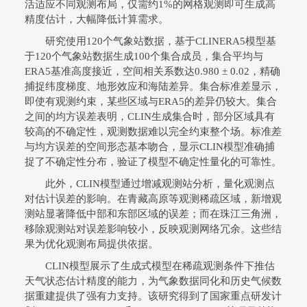
活适应不同观测布局，仅需约1%的网格观测即可生成高
精度估计，大幅降低计算需求。
研究使用120个气象站数据，基于CLINERA5模型基
于120个气象站数据生成100个集合成员，集合平均与
ERA5基准高度接近，空间相关系数达0.980 ± 0.02，精确
捕捉纬度梯度、地形效应和海陆差异。集合标准差显示，
即使有观测约束，某些区域与ERA5的差异仍较大。集合
之间的均方误差表明，CLIN生成集合时，部分区域具有
较高的不确定性，观测数据难以完全约束整个场。标准差
与均方误差的空间形态基本吻合，显示CLIN模型准确捕
捉了不确定性分布，验证了模型不确定性量化的可靠性。
此外，CLIN模型通过增减观测站分析，量化观测点
对估计误差的影响。在青藏高原等观测稀疏区域，新增观
测站显著降低中部和东部区域的误差；而在珠江三角洲，
移除观测站对误差影响较小，反映观测网络冗余。这些结
果为优化观测布局提供依据。
CLIN模型展示了生成式模型在稀疏观测条件下推估
天气状态估计精度的能力，为气象数据同化和历史气候数
据重建提供了强有力支持。该研究得到了国家重点研发计