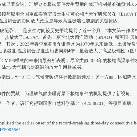
造成显著影响。理解这类极端事件发生背后的物理机制是准确预测未
应用全国重点实验室博士生桂可心和周天军研究员在《Earth's F
-温度耦合的协同放大效应是导致高温极端性加剧的关键原因。
度破纪录，二是发生时间较历史平均提前了近一个月，”本文第一作者
一步放大了39.5%”。首先，夏季北大西洋涛动（SNAO）和英国-
。其次，2023年春季至初夏华北降水为1979年以来最低，土壤异
土壤湿度-温度耦合强度达历史同期4倍，显著放大了高温极端性（图
CMIP6模式的未来情景分析表明，尽管类似2023年的极端高温事
陆地-大气耦合对高温的放大作用将减弱。
员指出，“一方面，气候变暖仍将导致高温频发；另一方面，区域降
”
事件的贡献，为理解气候变暖背景下极端事件的机制提供了新视角。
作者。该研究得到国家自然科学基金（42588201）等项目资助。
lified the earlier onset of the record‐breaking three‐day consecutive 
024EF005561