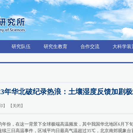
研究队伍
研究生教育
合作交流
大科学装
 2023年华北破纪录热浪：土壤湿度反馈加剧
印
】 【
关闭
】
的年份，在这一背景下全球极端高温频发，其中我国华北地区6月下旬的破
的连续三日高温事件，区域平均日最高气温超过35℃，北京南郊观象台