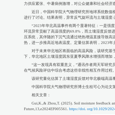
力供应紧张、中暑病例激增，对公众健康和社会经济
近日，中国科学院大气物理研究所地球系统数值模拟与
进行了讨论。结果表明，异常反气旋环流与土壤湿度
“2023年华北高温事件有两个显著特征：一是强
环流异常贡献了高温强度的69.8%，而土壤湿度反馈进
压系统，其伴随的下沉气流通过绝热增温直接导致高温
热，进一步推高近地表温度。定量估算表明，2023年
对于未来华北地区将面临的高温风险，该研究基于
下，华北地区土壤湿度因东亚夏季风降水增强而增加，
“这一发现具有双重意义，”通讯作者周天军研究
在气候风险评估中综合考虑这些非线性相互作用过程。
该研究量化估算了土壤湿度反馈对华北极端高温
中国科学院大气物理研究所博士生桂可心为论文第一
相关文章：
Gui,K.,& Zhou,T. (2025). Soil moisture feedback amp
Future,13,e2024EF005561.
https://doi. org/10.1029/2