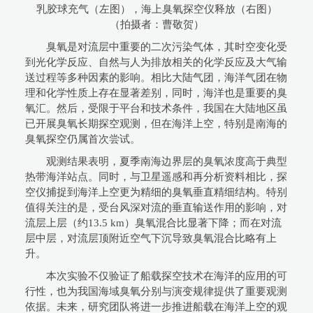
乳胶球充气（左图），海上臭氧探空仪释放（右图）
（拍摄者：曹敬贺）
臭氧是对流层中重要的二次污染气体，其时空变化受
到光化学反应、自然与人为排放相关的化学反应及大气输
送过程等多种因素的影响。相比大陆气团，海洋气团在物
理和化学性质上存在显著差别，同时，海洋也是重要的臭
氧汇。然后，受限于平台和技术条件，我国在大陆地区虽
已开展臭氧长期探空观测，但在海洋上空，特别是南海的
臭氧探空仍属首次尝试。
观测结果表明，夏季南海边界层的臭氧浓度高于典型
热带海洋站点。同时，与卫星遥感和再分析资料相比，探
空仪捕捉到海洋上空更为精细的臭氧垂直精细结构。特别
值得关注的是，受台风深对流的垂直输送作用的影响，对
流层上层（约13.5 km）臭氧混合比显著下降；而在对流
层中层，对流层顶附近空气下沉导致臭氧混合比略有上
升。
本次实验不仅验证了船载探空技术在海洋的应用的可
行性，也为我国海域臭氧分别与演变规律提供了重要观测
依据。未来，研究团队将进一步推进船载在海洋上空的观