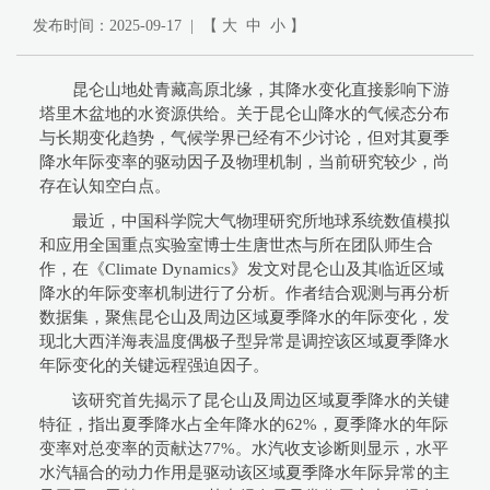
发布时间：2025-09-17 | 【
大
中
小
】
昆仑山地处青藏高原北缘，其降水变化直接影响下游
塔里木盆地的水资源供给。关于昆仑山降水的气候态分布
与长期变化趋势，气候学界已经有不少讨论，但对其夏季
降水年际变率的驱动因子及物理机制，当前研究较少，尚
存在认知空白点。
最近，中国科学院大气物理研究所地球系统数值模拟
和应用全国重点实验室博士生唐世杰与所在团队师生合
作，在《Climate Dynamics》发文对昆仑山及其临近区域
降水的年际变率机制进行了分析。作者结合观测与再分析
数据集，聚焦昆仑山及周边区域夏季降水的年际变化，发
现北大西洋海表温度偶极子型异常是调控该区域夏季降水
年际变化的关键远程强迫因子。
该研究首先揭示了昆仑山及周边区域夏季降水的关键
特征，指出夏季降水占全年降水的62%，夏季降水的年际
变率对总变率的贡献达77%。水汽收支诊断则显示，水平
水汽辐合的动力作用是驱动该区域夏季降水年际异常的主