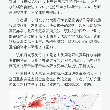
导因子（贡献 73%），其中经向风异常作用突出，经向
水汽辐合贡献达 107%，远超纬向水汽辐合的 - 7%，故而
是调控降水年际变化的关键因子。
作者进一步研究了北大西洋海表温度偶极子异常的远
程调控作用，发现北大西洋偶极子的加热引起对流层位势
高度异常，激发准定常罗斯贝波，该波列沿西欧 - 中亚北
部路径向东传播至昆仑山西侧，诱发异常气旋环流，进而
驱动异常南风与水平水汽辐合增强，最终令昆仑山及周边
区域的降水年际增多（图1）。
该项研究系统分析了昆仑山及周边区域夏季降水年际
变化的特征、明晰了关键过程与远程强迫因子，为理解青
藏高原北部干旱半干旱区降水变异机理提供了新视角。
中国科学院大气物理研究所地球系统数值模拟和应用
全国重点实验室博士生唐世杰为论文第一作者。该研究受
国家自然科学基金项目（资助号：42588201）资助。