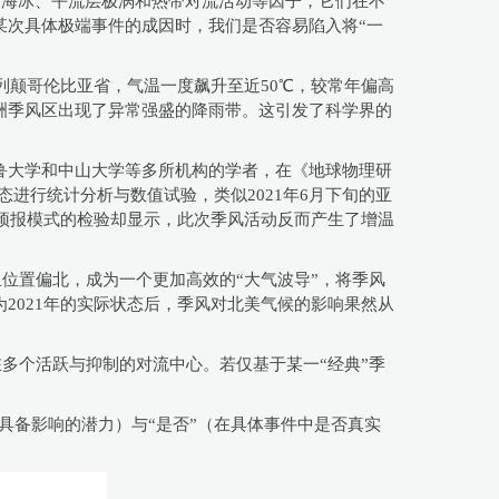
、海冰、平流层极涡和热带对流活动等因子，它们在不
某次具体极端事件的成因时，我们是否容易陷入将“一
列颠哥伦比亚省，气温一度飙升至近50℃，较常年偏高
洲季风区出现了异常强盛的降雨带。这引发了科学界的
鲁大学和中山大学等多所机构的学者，在《地球物理研
史气候态进行统计分析与数值试验，类似2021年6月下旬的亚
务预报模式的检验却显示，此次季风活动反而产生了增温
且位置偏北，成为一个更加高效的“大气波导”，将季风
2021年的实际状态后，季风对北美气候的影响果然从
在多个活跃与抑制的对流中心。若仅基于某一“经典”季
具备影响的潜力）与“是否”（在具体事件中是否真实