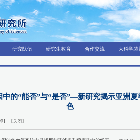
研究队伍
研究生教育
合作交流
大科学装
归因中的“能否”与“是否”—新研究揭示亚洲夏
色
印
】 【
关闭
】