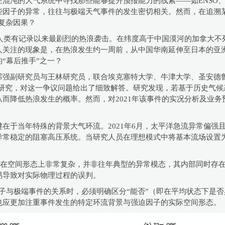
混沌的大气系统中寻找那些能够提升预报能力的线索——如ENSO
些因子的异常，往往与极端天气事件的发生密切相关。然而，在追溯
复杂因果？
是人类有记录以来最剧烈的热浪袭击。在纬度高于中国漠河的加拿大不
引人关注的现象是，在热浪发生约一周前，从中国华南延伸至日本的亚
“幕后推手”之一？
霈强副研究员与王林研究员，联合埃克塞特大学、牛津大学、圣安德
ters）上发表最新研究，对这一争议问题给出了细致解答。研究发现，若基于历
而降低热浪发生的概率。然而，对2021年该事件的实况分析及业
在于当年特殊的背景大气环流。2021年6月，太平洋急流异常偏强
常稳定的阻塞高压系统。当研究人员在理想模式中将基本流场设置为
活动在空间形态上非常复杂，并非往年典型的异常模态，其内部同时存
易导致对实际物理过程的误判。
子与极端事件的关系时，必须明确区分“能否”（即在平均状态下是否
也应更加注重事件发生的特定环流背景与强迫因子的实际空间形态。