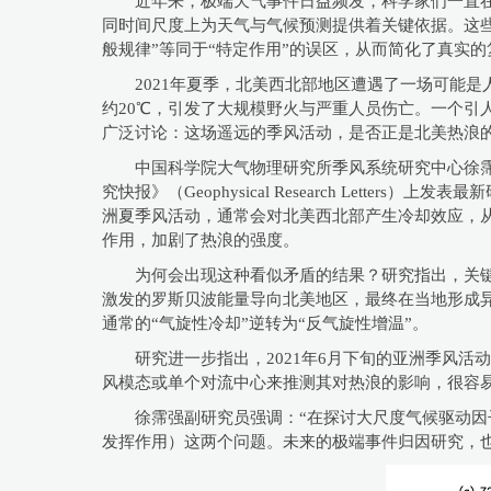
近年来，极端天气事件日益频发，科学家们一直在
同时间尺度上为天气与气候预测提供着关键依据。这
般规律”等同于“特定作用”的误区，从而简化了真实的
2021年夏季，北美西北部地区遭遇了一场可能
约20℃，引发了大规模野火与严重人员伤亡。一个
广泛讨论：这场遥远的季风活动，是否正是北美热浪的
中国科学院大气物理研究所季风系统研究中心徐
究快报》（Geophysical Research Let
洲夏季风活动，通常会对北美西北部产生冷却效应，从
作用，加剧了热浪的强度。
为何会出现这种看似矛盾的结果？研究指出，关键
激发的罗斯贝波能量导向北美地区，最终在当地形成异
通常的“气旋性冷却”逆转为“反气旋性增温”。
研究进一步指出，2021年6月下旬的亚洲季风
风模态或单个对流中心来推测其对热浪的影响，很容
徐霈强副研究员强调：“在探讨大尺度气候驱动因
发挥作用）这两个问题。未来的极端事件归因研究，